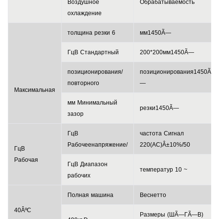
Воздушное
Обрабатываемость
охлаждение
толщина
резки
6
мм
1450Ã—
ГцВ
Стандартный
200*200
мм
1450Ã—
позиционирования/
позиционирования
1450Ã
повторного
—
Максимальная
мм
Минимальный
резки
1450Ã—
зазор
ГцВ
частота
Сигнал
Рабочее
напряжение
/
220
(
AC
)Â±10%/50
ГцВ
Рабочая
ГцВ
Диапазон
температур
10
~
рабочих
Полная
машина
Вес
нетто
40ÂºC
Размеры
(ШÃ—ГÃ—В)