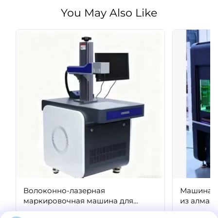
You May Also Like
Волоконно-лазерная
Машина д
маркировочная машина для
из алмаз
сверхтвердых материалов
Описание продукта Принцип лазерной
Описание п