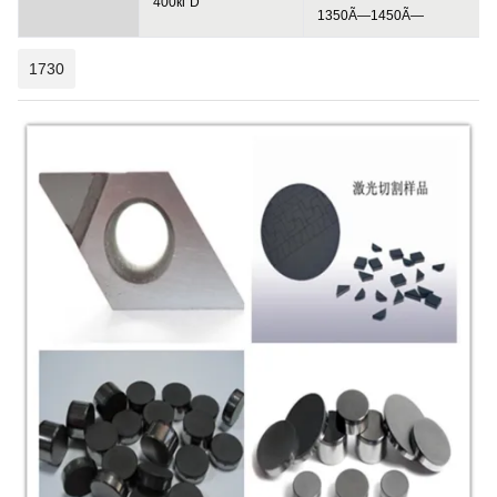
400
кг
D
1350Ã—
1450Ã—
1730