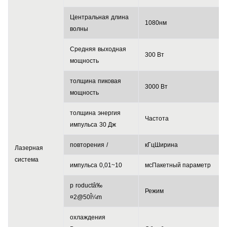
Центральная
длина
1080
нм
волны
Средняя
выходная
300 Вт
мощность
толщина
пиковая
3000 Вт
мощность
толщина
энергия
Частота
импульса
30 Дж
повторения
/
кГц
Ширина
Лазерная
система
импульса
0,01~10
мс
Пакетный параметр
p
roduct
â‰
Режим
¤2@50Î¼m
охлаждения