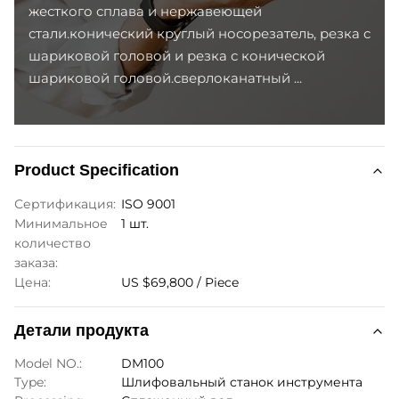
жесткого сплава и нержавеющей
стали.конический круглый носорезатель, резка с
шариковой головой и резка с конической
шариковой головой.сверлоканатный ...
Product Specification
Сертификация:
ISO 9001
Минимальное
1 шт.
количество
заказа:
Цена:
US $69,800 / Piece
Детали продукта
Model NO.:
DM100
Type:
Шлифовальный станок инструмента