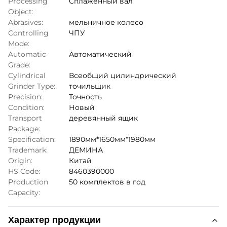
Processing
Сплаженный вал
Object:
Abrasives:
мельничное колесо
Controlling
ЧПУ
Mode:
Automatic
Автоматический
Grade:
Cylindrical
Всеобщий цилиндрический
Grinder Type:
точильщик
Precision:
Точность
Condition:
Новый
Transport
деревянный ящик
Package:
Specification:
1890мм*1650мм*1980мм
Trademark:
ДЕМИНА
Origin:
Китай
HS Code:
8460390000
Production
50 комплектов в год
Capacity:
Характер продукции