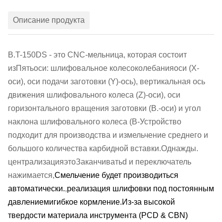
Описание продукта
В.
T
-150DS - это CNC-мельница, которая состоит
из
Пять
оси: шлифовальное колесо
колебания
оси (
Х-
оси), оси подачи заготовки (Y)
-
ось), вертикальная ось
движения шлифовального колеса (Z)
-
оси), оси
горизонтального вращения заготовки (
В.
-
оси)
и угол
наклона шлифовального колеса (
В
-
Устройство
подходит для производства и
измельчение среднего и
большого количества карбидной вставки.
Однажды.
централизация
это
Заканчивать
d и переключатель
нажимается,
Смельчение будет производиться
автоматически.
,
реализация шлифовки под постоянным
давлением
и
гибкое кормление.
Из-за высокой
твердости материала инструмента (PCD & CBN)