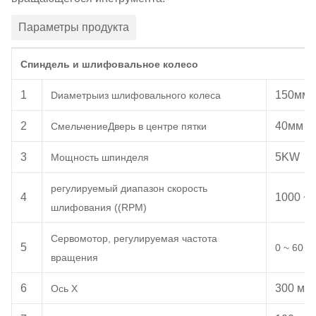
Параметры продукта
Спиндель и шлифовальное колесо
1
150
мм
D
иаметры
из шлифовального колеса
2
40
мм
Смельчение
Дверь в центре пятки
3
5
KW
Мощность шпинделя
регулируемый диапазон
скорость
4
1000 ~ 
шлифования ((RPM)
Сервомотор, регулируемая частота
5
0 ~ 60 р
вращения
6
300 мм
Ось X