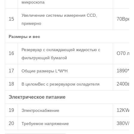
микроскопа
Увеличение системы измерения CCD
,
1
5
70
Врем
примерно
Размеры и вес
Резервуар с охлаждающей жидкостью с
1
6
О
70 л
фильтрующей бумагой
1
7
1890
*
1
Общие размеры L
*
W
*H
1
8
2400
в к
В целом
Вес с резервуаром охладителя
Электрическое питание
1
9
12
KW
Электроснабжение
20
380
V
/
Ф
Требуемое напряжение