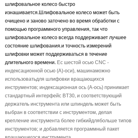
шлифовальное колесо быстро
изнашивается.Шлифовальное колесо может быть
очищено и заново заточено во время обработки с
помощью программного управления, так что
шлифовальное колесо всегда поддерживает лучшее
состояние шлифования.и точность измерений
шлифовки может поддерживаться в течение
длительного времени.
Е
с шестой осью CNC -
индексационной осью (A)
-
оси), машина
можно
использовать
для шлифовки вращающихся
инструментов; индексационная ось (A
-
ось) принимает
стандартный интерфейс BT30, и соответствующий
держатель инструмента или шпиндель может быть
выбран в соответствии с инструментом, делая
крепление инструмента
более гибкий
для
больше типов
инструментов; и добавляется программный пакет
вращающегося инструмента
.