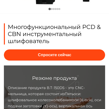
Многофункциональный PCD &
CBN инструментальный
шлифователь
Спросите сейчас
Резюме продукта
Описание продукта В.T-150DS - это CNC-
мельница, которая состоит изПятьоси:
шлифовальное колесоколебанияоси (Х-оси), оси
подачи заготовки (Y)-ось), вертикальная ось