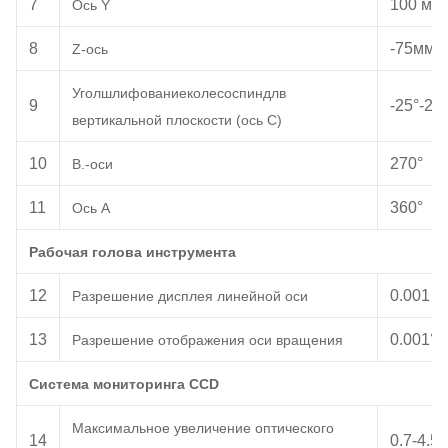
7
100 мм
Ось Y
8
-
75
мм
~
Z
-ось
Угол
шлифование
колесо
спиндл
в
9
-25°
-
25°
вертикальной плоскости (ось С)
10
270°
В.
-
оси
11
360°
Ось A
Рабочая голова инструмента
12
0.001 м
Разрешение дисплея линейной оси
1
3
0.001°
Разрешение отображения оси вращения
Система мониторинга CCD
Максимальное увеличение оптического
1
4
0.7
-
4.5