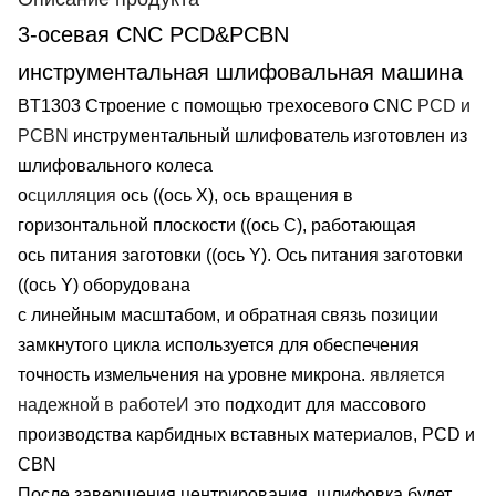
3-осевая CNC PCD&PCBN
инструментальная шлифовальная машина
BT1303 Строение с помощью трехосевого CNC
PCD и
PCBN
инструментальный шлифователь изготовлен из
шлифовального колеса
o
сцилляция
ось ((ось X), ось вращения в
горизонтальной плоскости ((ось C), работающая
ось питания заготовки ((ось Y). Ось питания заготовки
((ось Y) оборудована
с линейным масштабом, и обратная связь позиции
замкнутого цикла используется для обеспечения
точность измельчения на уровне микрона.
является
надежной в работе
И это
подходит для массового
производства карбидных вставных материалов, PCD и
CBN
После завершения центрирования, шлифовка будет