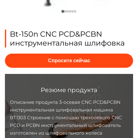
Bt-150n CNC PCD&PCBN
инструментальная шлифовка
Спросите сейчас
Резюме продукта
Описание продукта 3-осевая CNC PCD&PCBN
инструментальная шлифовальная машина
BT1303 Строение с помощью трехосевого CNC
PCD и PCBN инструментальный шлифователь
изготовлен из шлифовального колеса