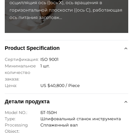
oсцилляция ось ((ось X), ось вращения в
горизонтальной плоскости ((ось C), работающая
ось питания заготовк...
Product Specification
Сертификация:
ISO 9001
Минимальное
1 шт.
количество
заказа:
Цена:
US $40,800 / Piece
Детали продукта
Model NO.:
БТ-150Н
Type:
Шлифовальный станок инструмента
Processing
Сплаженный вал
Object: