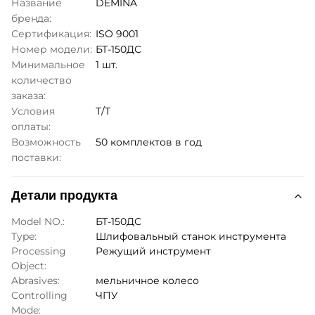
Название
DEMINA
бренда:
Сертификация:
ISO 9001
Номер модели:
БТ-150ДС
Минимальное
1 шт.
количество
заказа:
Условия
Т/Т
оплаты:
Возможность
50 комплектов в год
поставки:
Детали продукта
Model NO.:
БТ-150ДС
Type:
Шлифовальный станок инструмента
Processing
Режущий инструмент
Object:
Abrasives:
мельничное колесо
Controlling
ЧПУ
Mode: