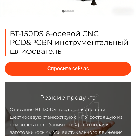
БТ-150DS 6-осевой CNC
PCD&PCBN инструментальный
шлифователь
Спросите сейчас
Резюме продукта
Описание BT-150DS представляет собой
шестиосевую станкострую с ЧПУ, состоящую из
оси колеса колебания (ось X), оси подачи
заготовки (ось Y), оси вертикального движения