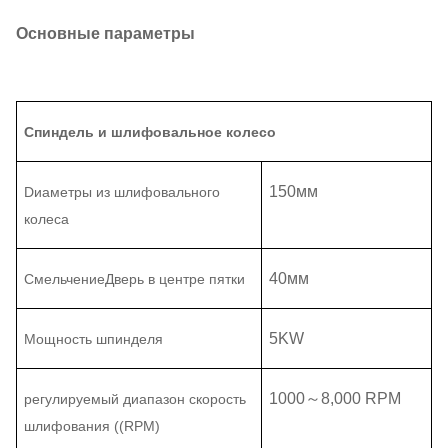
Основные параметры
Спиндель и шлифовальное колесо
150
мм
D
иаметры
из шлифовального
колеса
40
мм
Смельчение
Дверь в центре пятки
5
KW
Мощность шпинделя
1000
～
8,000
RPM
регулируемый диапазон
скорость
шлифования ((RPM)