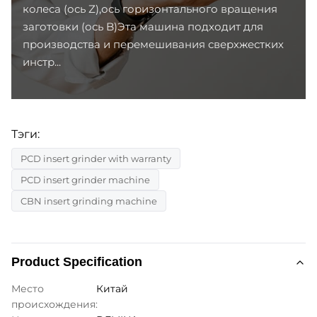
колеса (ось Z),ось горизонтального вращения
заготовки (ось B)Эта машина подходит для
производства и перемешивания сверхжестких
инстр...
Тэги:
PCD insert grinder with warranty
PCD insert grinder machine
CBN insert grinding machine
Product Specification
Место
Китай
происхождения: