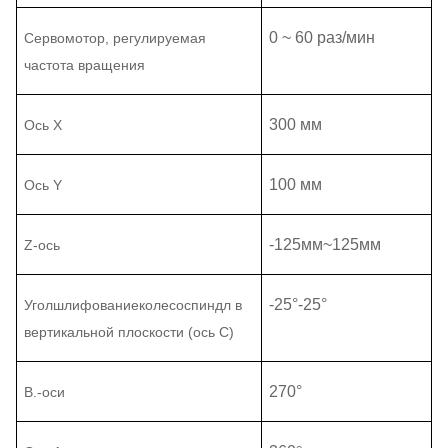
0 ~ 60 раз/мин
Сервомотор, регулируемая
частота вращения
300 мм
Ось X
100 мм
Ось Y
-
125
мм
~125
мм
Z
-ось
-25°
-
25°
Угол
шлифование
колесо
спиндл
в
вертикальной плоскости (ось С)
270°
В.
-
оси