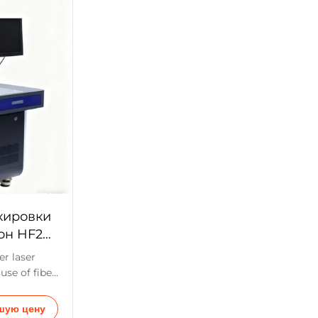
y and other
gasification at high ...
кировки
он HF20
r laser
use of fiber
ource,
ontrol
шую цену