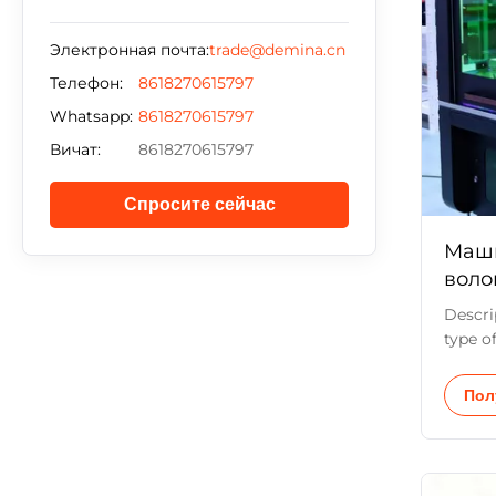
Электронная почта:
trade@demina.cn
Телефон:
8618270615797
Whatsapp:
8618270615797
Вичат:
8618270615797
Спросите сейчас
Маши
воло
LC3
Descri
type o
one of
laser 
Пол
techno
machin
high pr
width,