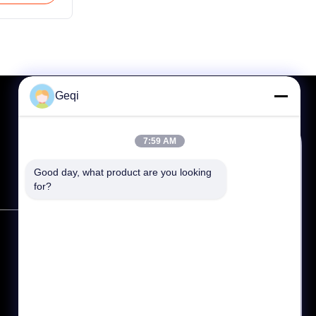
peed
ser beam
oints,
rface of the
sification
Geqi
7:59 AM
Разговаривать
Good day, what product are you looking 
for?
Почта
Телефон: 86--0795-4766799
Whatsapp
Электронная почта:
trade@demina.cn