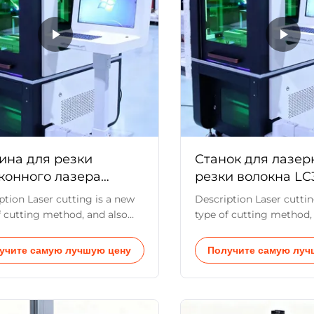
на для резки
Станок для лазер
конного лазера
резки волокна LC
0A
CBN
ption Laser cutting is a new
Description Laser cuttin
f cutting method, and also
type of cutting method,
 the important aspects of
one of the important as
material processing
laser material processin
учите самую лучшую цену
Получите самую луч
logy. Fiber laser cutting
technology. Fiber laser 
e is through the control of
machine is through the 
ecision fiber laser pulse
high precision fiber lase
 pulse energy, peak power
width, pulse energy, pe