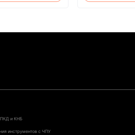
peed scanning vibroscope
software control high-s
beam focused into fine laser
scanning vibroscope la
 action directly on the
focused into fine laser p
e of the material, the material
action directly on the su
ation at high ...
material, the material ga
at ...
 ПКД и КНБ
ния инструментов с ЧПУ