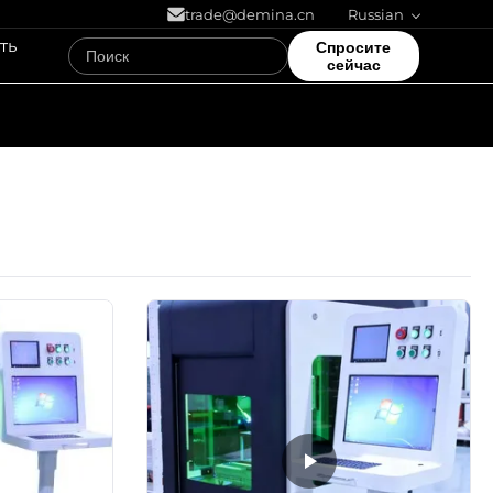
trade@demina.cn
Russian
ть
Спросите
сейчас