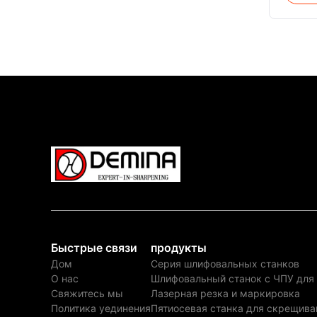
high-s
laser 
points,
surfac
gasific
Быстрые связи
продукты
Дом
Серия шлифовальных станков
О нас
Шлифовальный станок с ЧПУ для
Свяжитесь мы
Лазерная резка и маркировка
Политика уединения
Пятиосевая станка для скрещива