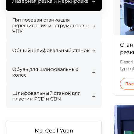
→
Лазерная резка и маркировка
Пятиосевая станка для
→
скрещивания инструментов с
ЧПУ
Стан
→
Общий шлифовальный станок
резк
зазо
Descri
type o
Обувь для шлифовальных
→
колес
one of
laser 
Пол
techno
Шлифовальный станок для
for it
→
пластин PCD и CBN
angle.
is thr
precisi
Ms. Cecil Yuan