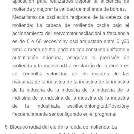
aplicación para realizar
tres.
Mejorar la eficiencia de
molienda y mejorar la calidad de molienda de bordes.
Mecanismo de oscilación recíproca de la cabeza de
molienda: La cabeza de molienda oscila bajo el
accionamiento del servomotor.
oscilación
La frecuencia
es de 0 a 60 veces/min
y oscilar
ajustado entre 0 y
3
0
mm
.
La rueda de molienda es con consumo uniforme y
autoaflación oportuna, aseguran la precisión de
molienda y la rugosidad.
La oscilación de la muela es
c
el control
La velocidad de los motores de las
máquinas de la industria de la industria de la industria
de la industria de la industria de la industria de la
industria de la industria de la industria de la industria
de la industria.
la escillación
longitud
,
Posición
y
frecuencia
puede ser configurado en el programa
;
6. Bloqueo radial del eje de la rueda de molienda: La