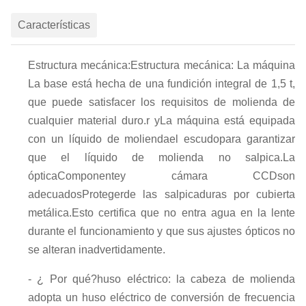
Características
Estructura mecánica:
Estructura mecánica: La máquina
La base está hecha de una fundición integral de 1,5 t,
que puede satisfacer los requisitos de molienda de
cualquier material duro.
r y
La máquina está equipada
con un líquido de molienda
el escudo
para garantizar
que el líquido de molienda no salpica.
La
óptica
Componente
y cámara CCD
son
adecuados
Proteger
de las salpicaduras por cubierta
metálica
.
Esto certifica que no entra agua en la lente
durante el funcionamiento y que sus ajustes ópticos no
se alteran inadvertidamente.
- ¿ Por qué?
huso eléctrico: la cabeza de molienda
adopta un huso eléctrico de conversión de frecuencia