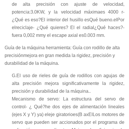
de alta precisión con ajuste de velocidad,
potencia:
3
.0
KW
, y la velocidad máxima
es
4
000 r
-
¿Qué es eso?
El interior del husillo es
Qué bueno.
el
Por
el
reciclaje
- ¿Qué quieres?
El
el radial
¿Qué haces?
-
fuera 0,002 mm
y el escape axial es
0.003 mm.
Guía de la máquina herramienta: Guía con rodillo de alta
precisión
mejora en gran medida la rigidez, precisión y
durabilidad de la máquina.
G.
El uso de rieles de guía de rodillos con agujas de
alta precisión mejora significativamente la rigidez,
precisión y durabilidad de la máquina.
.
Mecanismo de servo: La estructura del servo de
control
- ¿ Qué?
he dos ejes de alimentación lineales
(ejes X y Y) y
a) el
eje giratorio
es
(B ax
El
Los motores de
servo que pueden ser accionados por el programa de