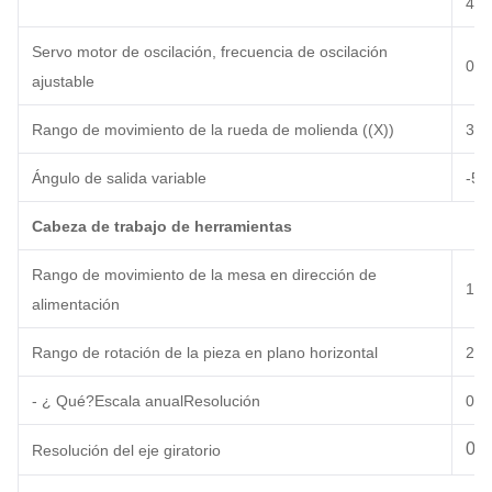
4
,
Servo motor de oscilación, frecuencia de oscilación
0 ~
ajustable
Rango de movimiento de la rueda de molienda ((X))
3
0
Ángulo de salida variable
-5°
Cabeza de trabajo de herramientas
Rango de movimiento de la mesa en dirección de
1
0
alimentación
Rango de rotación de la pieza en plano horizontal
27
0
- ¿ Qué?
Escala anual
Resolución
0.0
0.0
Resolución del eje giratorio