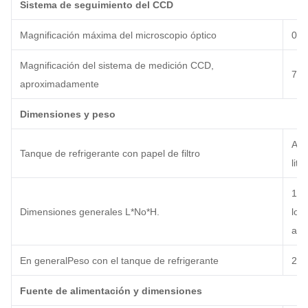
Sistema de seguimiento del CCD
Magnificación máxima del microscopio óptico
0.7
Magnificación del sistema de medición CCD
,
7
0 
aproximadamente
Dimensiones y peso
Apr
Tanque de refrigerante con papel de filtro
litr
189
Dimensiones generales L
*
No
*
H.
lon
a 8
En general
Peso con el tanque de refrigerante
2
4
N
Fuente de alimentación y dimensiones