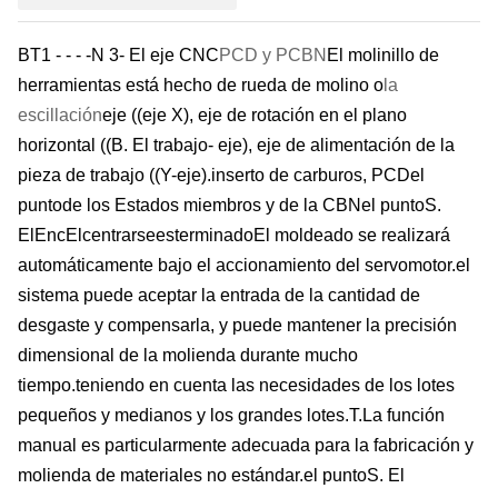
BT1 - - - -
N 3
- El eje CNC
PCD y PCBN
El molinillo de
herramientas está hecho de rueda de molino o
la
escillación
eje ((eje X), eje de rotación en el plano
horizontal ((
B. El trabajo
- eje), eje de alimentación de la
pieza de trabajo ((Y-eje).
inserto de carburo
s, PCD
el
punto
de los Estados miembros y de la CBN
el punto
S.
El
Enc
El
centrarse
es
terminado
El moldeado se realizará
automáticamente bajo el accionamiento del servomotor.el
sistema puede aceptar la entrada de la cantidad de
desgaste y compensarla, y puede mantener la precisión
dimensional de la molienda durante mucho
tiempo.teniendo en cuenta las necesidades de los lotes
pequeños y medianos y los grandes lotes.
T.
La función
manual es particularmente adecuada para la fabricación y
molienda de materiales no estándar.
el punto
S. El