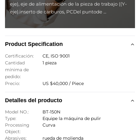
eje), eje de alimentación de la pieza de trabajo ((Y-
eje).inserto de carburos, PCDel puntode ...
Product Specification
Certificación:
CE, ISO 9001
Cantidad
1 pieza
mínima de
pedido:
Precio:
US $40,000 / Piece
Detalles del producto
Model NO.:
BT-150N
Type:
Equipe la máquina de pulir
Processing
Curva
Object:
Abrasives:
rueda de molienda