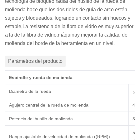
tecnología de bloqueo radial del husillo de la rueda de
molienda hace que los dos rieles de guía de arco estén
sujetos y bloqueados, logrando un contacto sin huecos y
estable,La resistencia de la fibra de vidrio es muy superior
a la de la fibra de vidrio.
máquina
y mejorar la calidad de
molienda del borde de la herramienta en un nivel.
Parámetros del producto
Espindle y rueda de molienda
Diámetro de la rueda
¿Qu
Agujero central de la rueda de molienda
40
Potencia del husillo de molienda
3
K
5
- 
Rango ajustable de
velocidad de molienda ((RPM))