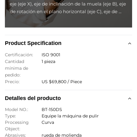
eje (eje X), eje de inclinación de la muela (eje B), eje
de rotación en el plano horizontal (eje C), eje de ...
Product Specification
Certificación:
ISO 9001
Cantidad
1 pieza
mínima de
pedido:
Precio:
US $69,800 / Piece
Detalles del producto
Model NO.:
BT-150DS
Type:
Equipe la máquina de pulir
Processing
Curva
Object:
Abrasives:
rueda de molienda