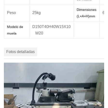
Dimensiones
Peso
25kg
60
(L×A×H)
mm
D150T40H40W15X10
Modelo de
W20
muela
Fotos detalladas