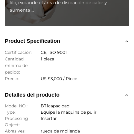
filo, expande el área de disipación de calor y
aumenta ...
Product Specification
Certificación:
CE, ISO 9001
Cantidad
1 pieza
mínima de
pedido:
Precio:
US $3,000 / Piece
Detalles del producto
Model NO.:
BT1capacidad
Type:
Equipe la máquina de pulir
Processing
Insertar
Object:
Abrasives:
rueda de molienda