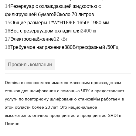
14
Резервуар с охлаждающей жидкостью с
фильтрующей бумагой
Около 70 литров
15
Общие размеры L*W*H
1890
1650
1980 мм
*
*
16
Вес с резервуаром охладителя
2400 кг
17
Электроснабжение
12 кВт
18
Требуемое напряжение
380В/трехфазный /50Гц
Профиль компании
Demina в основном занимается массовым производством
станков для шлифования с помощью ЧПУ и предоставляет
услуги по повторному шлифованию станков
Мы работаем в
этой области более 20 лет. Это национальное
высокотехнологичное предприятие и предприятие SRDI в
Пекине.