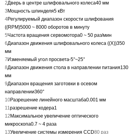
2
Дверь в центре шлифовального колеса
40 мм
3
Мощность шпинделя
5 кВт
4
Регулируемый диапазон скорости шлифования
((RPM)
5000
~
8000 оборотов в минуту
5
Частота вращения сервомотора
0 ~ 50 раз/мин
6
Диапазон движения шлифовального колеса ((X))
350
мм
7
Изменяемый угол просвета
-5°~25°
8
Диапазон движения стола в направлении питания
130
мм
9
Диапазон вращения заготовки в осевом
направлении
360°
10
Разрешение линейного масштаба
0.001 мм
11
разрешение кодера
1
12
Максимальное увеличение оптического
микроскопа
0.7 ~ 4 раза
13
Увеличение системы измерения CCD
80 раз