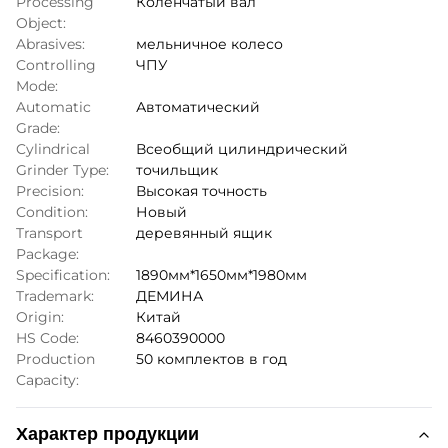
Processing
Коленчатый вал
Object:
Abrasives:
мельничное колесо
Controlling
ЧПУ
Mode:
Automatic
Автоматический
Grade:
Cylindrical
Всеобщий цилиндрический
Grinder Type:
точильщик
Precision:
Высокая точность
Condition:
Новый
Transport
деревянный ящик
Package:
Specification:
1890мм*1650мм*1980мм
Trademark:
ДЕМИНА
Origin:
Китай
HS Code:
8460390000
Production
50 комплектов в год
Capacity:
Характер продукции