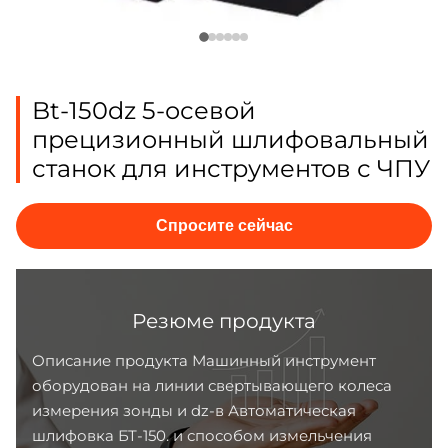
Bt-150dz 5-осевой
прецизионный шлифовальный
станок для инструментов с ЧПУ
Спросите сейчас
Резюме продукта
Описание продукта Машинный инструмент
оборудован на линии свертывающего колеса
измерения зонды и dz-в Автоматическая
шлифовка БТ-150. и способом измельчения