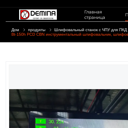
Главная
П
страница
Дом
продукты
Шлифовальный станок с ЧПУ для ПКД
Bt-150h PCD CBN инструментальный шлифовальник, шлифо