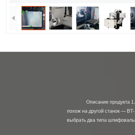
                Описание продукта 1. Станок для заточки инструмента BT-150H PCD CBN — это ручной станок. Несколько 
похож на другой станок — BT-
выбрать два типа шлифовальны