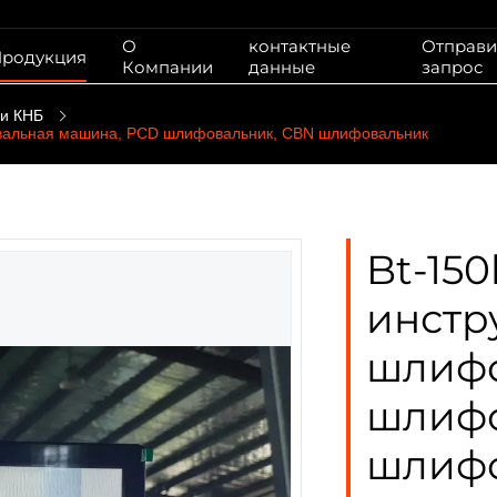
О
контактные
Отправи
родукция
Компании
данные
запрос
 и КНБ
вальная машина, PCD шлифовальник, CBN шлифовальник
Bt-15
инстр
шлифо
шлифо
шлифо