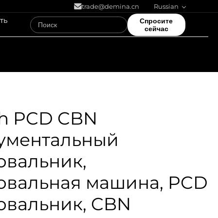
trade@demina.cn
Russian
ть
Спросите
сейчас
0h PCD CBN
ументальный
вальник,
вальная машина, PCD
вальник, CBN