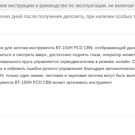
яем инструкцию и руководство по эксплуатации, не включа
рабочих дней после получения депозита, при наличии особых
нок для заточки инструмента BT-150H PCD CBN, отображающий дан
ться и смотреть вверх, достаточно поднять глаза, оператор може
фовального круга управляется серводвигателем в режиме онлайн. 
им и избежать ошибок ручного управления благодаря автоматическо
0H, только один зажим, чистовая и черновая заточка могут быть в
румента BT-150H PCD CBN может затачивать инструмент.