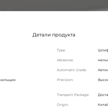
Детали продукта
Type:
Шлиф
Abrasives:
мель
Automatic Grade:
Авто
очильщик
Precision:
Высок
Transport Package:
Дост
Origin:
Кита