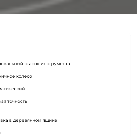
овальный станок инструмента
ничное колесо
матический
ая точность
авка в деревянном ящике
й