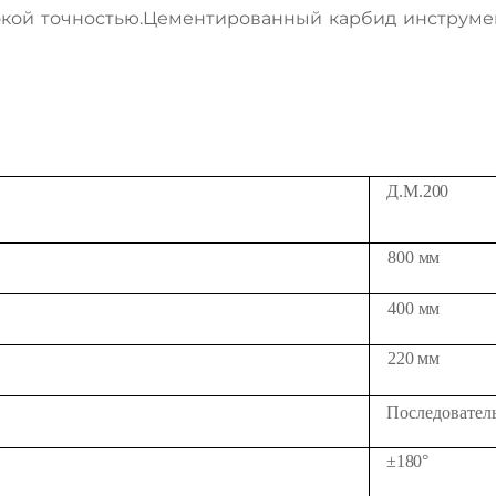
окой точностью.Цементированный карбид инструме
Д.М.
200
800 мм
400 мм
220 мм
Последовател
±
180
°