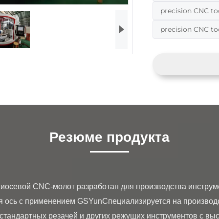
precision CNC to
precision CNC to
Резюме продукта
 ось с применением GSYunСпециализируется на производс
стандартных резачей и других режущих инструментов с высо