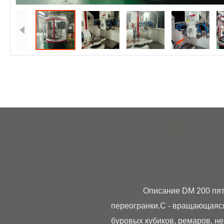
                Описание DM 200 пятиосевой CNC-молот разработан для производства инструментов, а также для 
переогранки.C - вращающаяся
буровых кубиков, ремаров, не