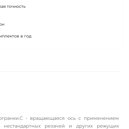
ая точность
он
мплектов в год
еогранки.C - вращающаяся ось с применением
, нестандартных резачей и других режущих