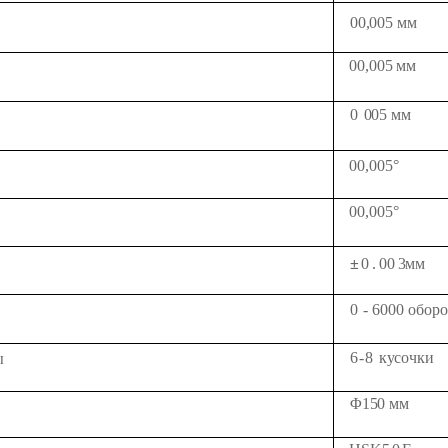
00,005 мм
00,005 мм
0
005 мм
00,005°
00,005°
±
0
.
00
3
мм
0
-
6
000
оборо
6-
8
кусочки
ы
Φ150 мм