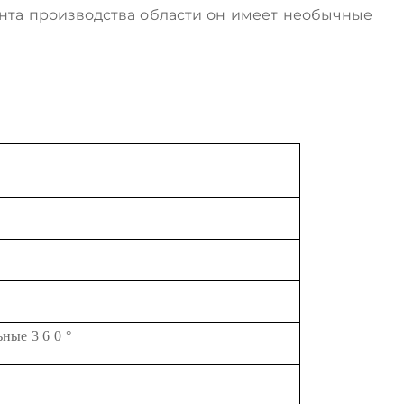
нта производства области он имеет необычные
ьные
3
6
0
°