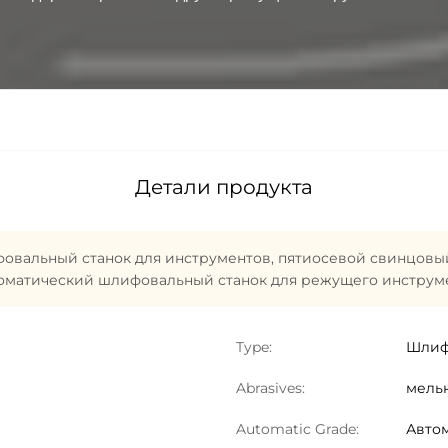
Детали продукта
овальный станок для инструментов
,
пятиосевой свинцовый
оматический шлифовальный станок для режущего инструм
Type:
Шлиф
Abrasives:
мель
Automatic Grade:
Авто