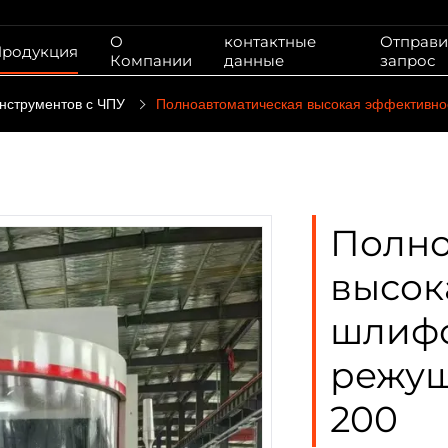
О
контактные
Отправи
родукция
Компании
данные
запрос
нструментов с ЧПУ
Полноавтоматическая высокая эффективно
Полно
высок
шлифо
режущ
200