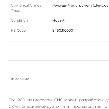
Cylindrical Grinder
Режущий инструмент Шлифов
Type:
Condition:
Новый
HS Code:
8460310000
Описание
DM 200 пятиосевой CNC-молот разработан дл
GSYunСпециализируется на производстве с