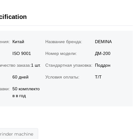
ification
ения:
Китай
Название бренда:
DEMINA
ISO 9001
Номер модели:
ДМ-200
чество заказа:
1 шт.
Стандартная упаковка:
Поддон
60 дней
Условия оплаты:
Т/Т
авки:
50 комплекто
в в год
grinder machine