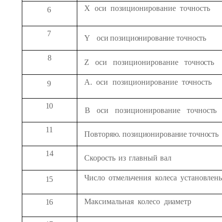
X
оси
позиционирование
точность
6
7
Y
оси
позиционирование
точность
8
Z
оси
позиционирование
точность
А.
оси
позиционирование
точность
9
10
В
оси
позиционирование
точность
11
Повторяю.
позиционирование
точность
14
Скорость
из
главный
вал
Число
отмельчения
колеса
установлен
15
Максимальная
колесо
диаметр
16