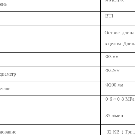
HSK5
0
Е
ень
BT1
Острие
длина
в целом
Длин
Φ3 мм
Φ
32
мм
диаметр
Φ200 мм
еталь
0
6 ~ 0
8
MPa
85 л/мин
дование
3
2
КВ
(
Три..