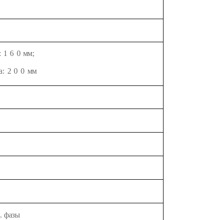
:
1
6
0
мм;
а:
2
0
0
мм
.
фазы