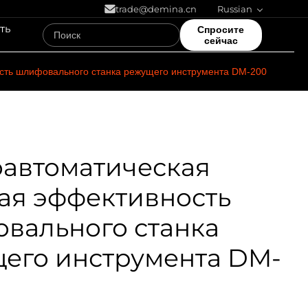
trade@demina.cn
Russian
ть
Спросите
сейчас
сть шлифовального станка режущего инструмента DM-200
автоматическая
ая эффективность
вального станка
его инструмента DM-