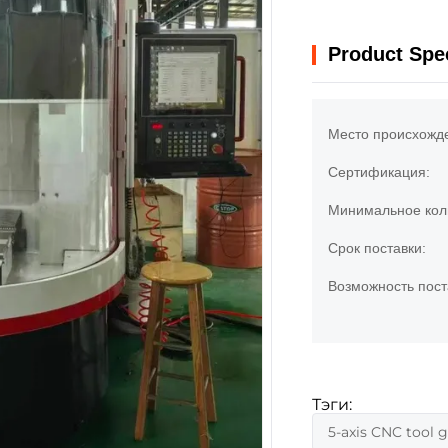
Product Spec
Место происхожд
Сертификация:
Минимальное коли
Срок поставки:
Возможность пост
Тэги:
5-axis CNC tool 