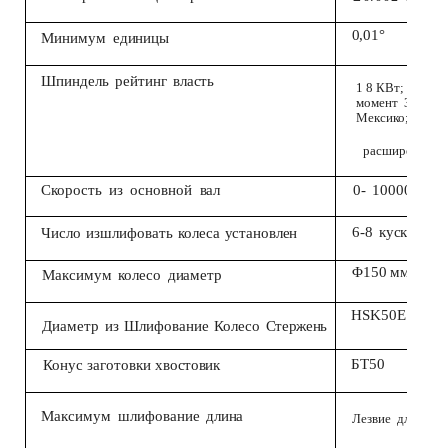
0,01°
Минимум
единицы
Шпиндель
рейтинг
власть
1
8
КВт;
крутя
момент
3
0
Нью
Мексико;
(
дво
расширение
Скорость
из
основной
вал
0-
10000
об/
6-8
куски
Число
изшлифовать
колеса
установлен
Φ150 мм
Максимум
колесо
диаметр
HSK50E
Диаметр
из
Шлифование
Колесо
Стержень
БТ50
Конус
заготовки
хвостовик
Максимум
шлифование
длина
Лезвие
длина: