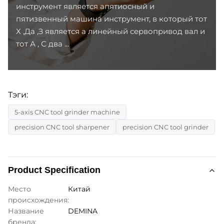
инструмент является апятиосный и
пятизвенный машина инструмент, в который тот
Х ,Да ,З является а линейный сервопривод вал и
тот А , С два ...
Тэги:
5-axis CNC tool grinder machine
precision CNC tool sharpener
precision CNC tool grinder
Product Specification
Место
Китай
происхождения:
Название
DEMINA
бренда: