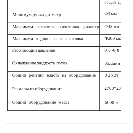
общий
Длина:
Φ3 мм
Минимум
ручка
диаметр
Φ32 мм
Максимум
заготовка
хвостовик
диаметр
Φ200 мм
Максимум
л
длина
о
ж
заготовка
0
6~0
8
МПа
Работающий
давление
Охлаждение
жидкость
поток
85л/мин
Общий
рейтинг
власть
из
оборудование
3
2
кВт
(
три-
2700*2300*28
Размеры
из
оборудование
Общий
оборудование
масса
6000 кг