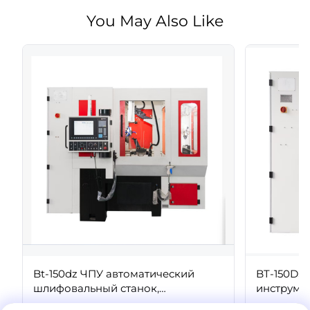
You May Also Like
Bt-150dz ЧПУ автоматический
BT-150DS
шлифовальный станок,
инструме
шлифовальный станок для
станок P
Description BT-150DZ is composed of five
Description