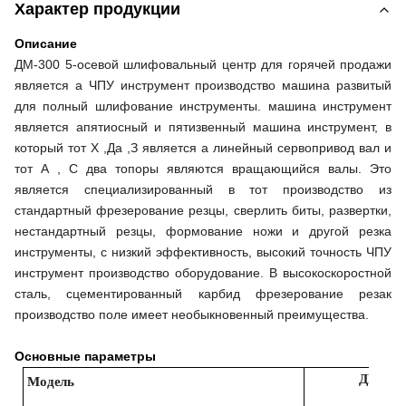
Характер продукции
Описание
ДМ-300
5-осевой шлифовальный центр для горячей продажи
является
а
ЧПУ
инструмент
производство
машина
развитый
для
полный
шлифование
инструменты.
машина
инструмент
является
а
пятиосный
и
пятизвенный
машина
инструмент,
в
который
тот
Х
,
Да
,
З
является
а
линейный
сервопривод
вал
и
тот
А
,
С
два
топоры
являются
вращающийся
валы.
Это
является
специализированный
в
тот
производство
из
стандартный
фрезерование
резцы,
сверлить
биты,
развертки,
нестандартный
резцы,
формование
ножи
и
другой
резка
инструменты,
с
низкий
эффективность,
высокий
точность
ЧПУ
инструмент
производство
оборудование.
В
высокоскоростной
сталь,
сцементированный
карбид
фрезерование
резак
производство
поле
имеет
необыкновенный
преимущества.
Основные параметры
ДМ-
30
Модель