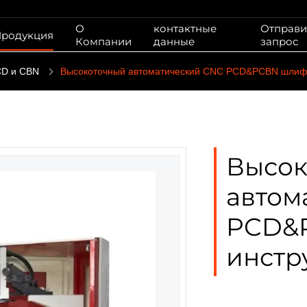
О
контактные
Отправи
родукция
Компании
данные
запрос
CD и CBN
Высокоточный автоматический CNC PCD&PCBN шлиф
Высок
автом
PCD&
инстр