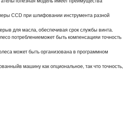
вигательПолезная модель имеет преимущества
камеры CCD при шлифовании инструмента разной
ерыв для масла, обеспечивая срок службы винта.
олесо
потребление
может быть
компенсация
и точность
олеса может быть организована в программном
ованный
в машину как опциональное, так что точность,