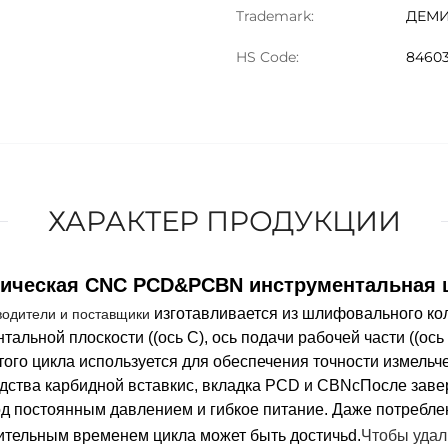
Trademark:
ДЕМ
HS Code:
8460
ХАРАКТЕР ПРОДУКЦИИ
тическая CNC PCD&PCBN инструментальная
изготавливается из шлифовального ко
одители и поставщики
альной плоскости ((ось C), ось подачи рабочей части ((ось
ого цикла используется для обеспечения точности измельч
дства карбидной вставки
с
, вкладка PCD и CBN
с
После заве
д постоянным давлением и гибкое питание.
Даже потребле
лительным временем цикла может быть
достичь
d.
Чтобы удал