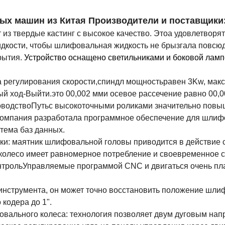
х машин из Китая Производители и поставщики
 из
твердые
кастинг
с
высокое качество.
Это
a удовлетворя
кости, чтобы шлифовальная жидкость не брызгала повсюд
рытия.
Устройство оснащено светильниками и боковой лам
а регулирования скорости,
спиндл
мощность
равен 3
Kw, мак
ый ход
-
Выйти.
это
00,002 мм
и осевое рассечение равно
00,0
оводство
Путь
с высокоточными роликами
значительно повыш
омпания разработала программное обеспечение для шлифо
тема баз данных.
и: маятник шлифовальной головы приводится в действие се
колесо имеет равномерное потребление и своевременное 
нтроль
Управляемые программой CNC и двигаться очень пла
инструмента, он может точно восстановить положение шли
кодера до 1".
вального колеса: технология позволяет двум дуговым нап