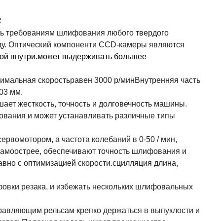
:
ть требованиям шлифования любого твердого
у.
Оптический
компонент
и CCD-камеры
являются
пой внутри.может выдерживать большее
симальная скорость
равен 3
000 р/мин
Внутренняя часть
03 мм.
ает жесткость,
точность и долговечность
машины
.
вания и может устанавливать различные типы
рвомотором, а частота колебаний в 0-50 / мин,
самоострее, обеспечивают точность шлифования и
вно с оптимизацией скорости.
сцилляция
длина
,
фовки резака, и избежать нескольких шлифовальных
равляющим рельсам крепко держаться в выпуклости и