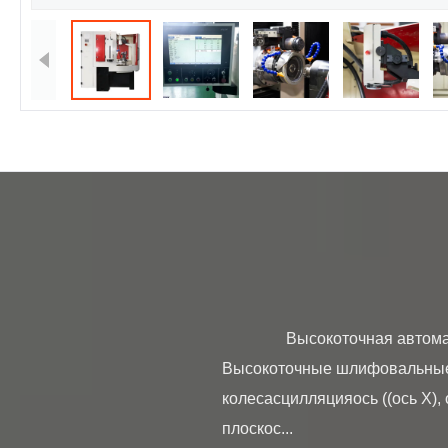
                Высокоточная автоматическая CNC PCD&PCBN инструментальная шлифовальная машина BT1 - - - Китай 
Высокоточные шлифовальные 
колесасцилляцияось ((ось X),
плоскос...
