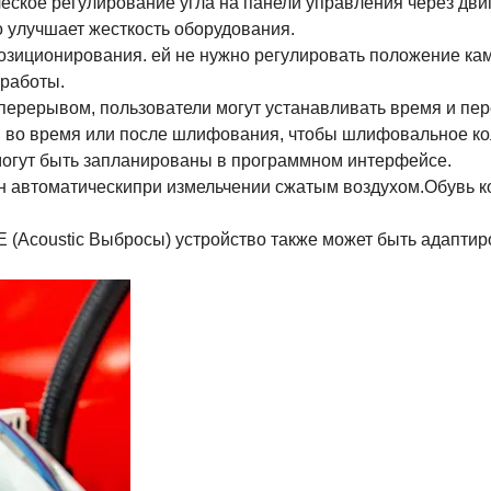
ческое регулирование угла на панели управления через д
о улучшает жесткость оборудования.
 позиционирования. ей не нужно регулировать положение 
работы.
 перерывом, пользователи могут устанавливать время и пер
, во время или после шлифования, чтобы шлифовальное к
огут быть запланированы в программном интерфейсе.
н
автоматически
при измельчении сжатым воздухом
.
Обувь к
 (Acoustic
Выбросы
) устройство также может быть
адаптир