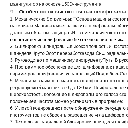
манипулятор на основе 150D-инструмента.
Особенности высокоточных шлифовальны
Я...
.
1.
Механические
S
структуры
: Т
Основа машины состоит
материала.
Машина имеет защиту от шлифовальной жид
должным образом
защищать
Из-за металлического пок
сопротивление шлифованию без отключения резчика.
2. G
Шлифовка Шпиндаль:
С
высокая точность и частот
шпинделя
Круто.
Эд
от
переработка
вода.
Он...
радиальн
3.
Руководство по машинному инструменту
Путь
:
В
рук
4.
Программное обеспечение для шлифования: наша к
параметров шлифования
управляющий
Подробнее
Сис
5. Механизм взаимного маятника шлифовальной головк
регулируемый маятник от 0 до 120 мм.Шлифовальное 
шероховатость.
Колебание шлифовального колеса c
ко
положение
и частота
можно установить в программе
;
6. Угловой кодировщик: после обнаружения режущего 
инструментов не сбросить,разрешение угла цифрового 
7.
Технология радиальной блокировки шпинделя шлифо