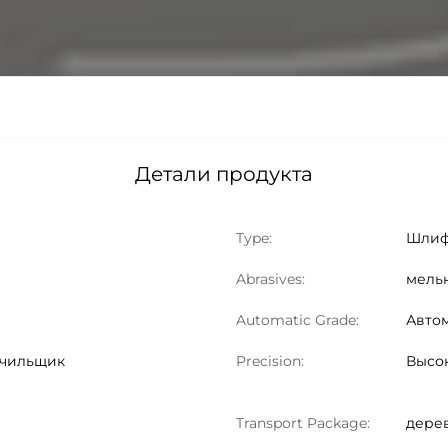
Детали продукта
Type:
Шлиф
Abrasives:
мель
Automatic Grade:
Авто
очильщик
Precision:
Высок
Transport Package:
дере