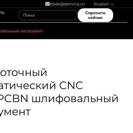
trade@demina.cn
Russian
ть
Спросите
сейчас
овальный инструмент
оточный
атический CNC
PCBN шлифовальный
умент