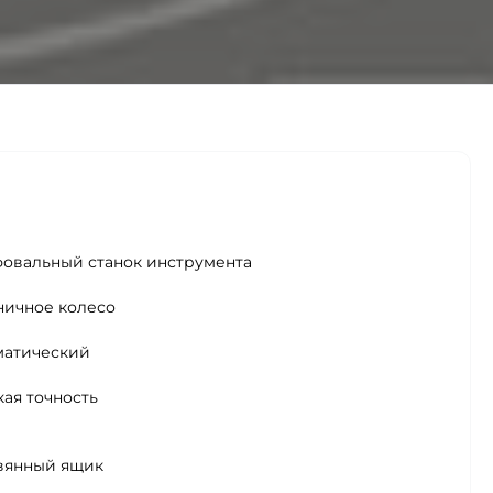
овальный станок инструмента
ничное колесо
матический
ая точность
вянный ящик