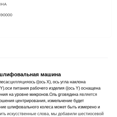
ИНА
390000
 шлифовальная машина
леса
сцилляция
ось ((ось X), ось угла наклона
 Y).оси питания рабочего изделия ((ось Y) оснащена
ения на уровне микронов.
Оль
g
говядина
является
ршения центрирования, измельчение будет
ние шлифовального колеса может быть измерено и
ить искусственные слова, мы добавили шестиосевой