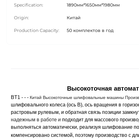
Specification:
1890мм*1650мм*1980мм
Origin:
Китай
Production Capacity:
50 комплектов в год
Высокоточная автома
BT1 - - -
Китай Высокоточные шлифовальные машины Произв
шлифовального колеса (ось B), ось вращения в горизонт
растровым рулевым, и обратная связь позиции замкнут
надежным в работе и
подходит для массового произво
выполняться автоматически
, реализуя шлифование по
компенсировано системой, поэтому производство с д