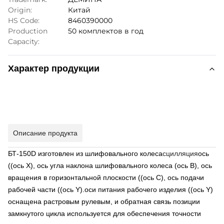
Origin:
Китай
HS Code:
8460390000
Production
50 комплектов в год
Capacity:
Характер продукции
Описание продукта
БТ-150D изготовлен из шлифовального колеса
сцилляция
ось
((ось X), ось угла наклона шлифовального колеса (ось B), ось
вращения в горизонтальной плоскости ((ось C), ось подачи
рабочей части ((ось Y).оси питания рабочего изделия ((ось Y)
оснащена растровым рулевым, и обратная связь позиции
замкнутого цикла используется для обеспечения точности