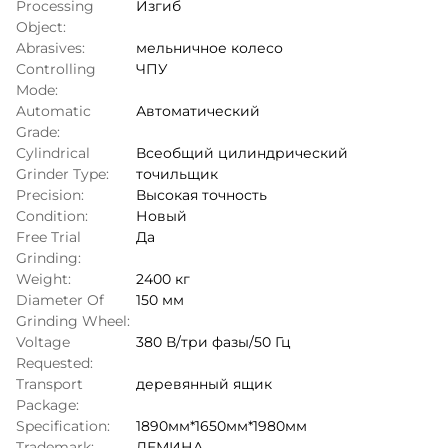
Processing
Изгиб
Object:
Abrasives:
мельничное колесо
Controlling
ЧПУ
Mode:
Automatic
Автоматический
Grade:
Cylindrical
Всеобщий цилиндрический
Grinder Type:
точильщик
Precision:
Высокая точность
Condition:
Новый
Free Trial
Да
Grinding:
Weight:
2400 кг
Diameter Of
150 мм
Grinding Wheel:
Voltage
380 В/три фазы/50 Гц
Requested:
Transport
деревянный ящик
Package:
Specification:
1890мм*1650мм*1980мм
Trademark:
ДЕМИНА