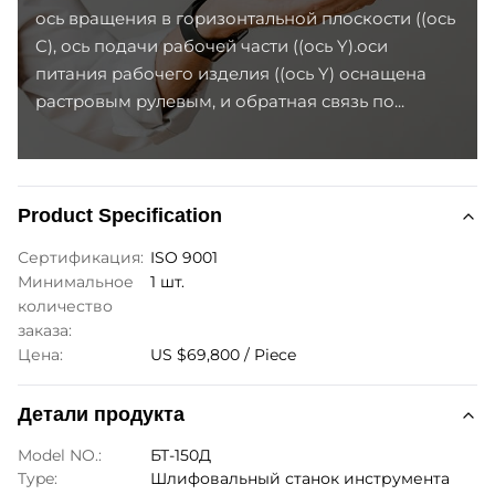
ось вращения в горизонтальной плоскости ((ось
C), ось подачи рабочей части ((ось Y).оси
питания рабочего изделия ((ось Y) оснащена
растровым рулевым, и обратная связь по...
Product Specification
Сертификация:
ISO 9001
Минимальное
1 шт.
количество
заказа:
Цена:
US $69,800 / Piece
Детали продукта
Model NO.:
БТ-150Д
Type:
Шлифовальный станок инструмента