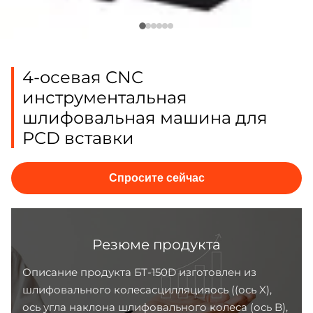
4-осевая CNC
инструментальная
шлифовальная машина для
PCD вставки
Спросите сейчас
Резюме продукта
Описание продукта БТ-150D изготовлен из
шлифовального колесасцилляцияось ((ось X),
ось угла наклона шлифовального колеса (ось B),