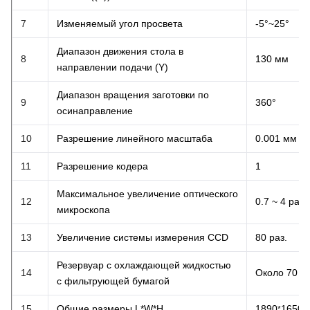
7
Изменяемый угол просвета
-5°~25°
Диапазон движения стола в
8
130 мм
направлении подачи (Y)
Диапазон вращения заготовки по
9
360°
оси
направление
10
Разрешение линейного масштаба
0.001 мм
11
Разрешение кодера
1
Максимальное увеличение оптического
12
0.7 ~ 4 раза
микроскопа
13
Увеличение системы измерения CCD
80 раз.
Резервуар с охлаждающей жидкостью
14
Около 70 л
с фильтрующей бумагой
15
Общие размеры L*W*H
1890
1650
*
*