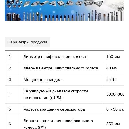
Параметры продукта
1
Диаметр шлифовального колеса
150 мм
2
Дверь в центре шлифовального колеса
40 мм
3
Мощность шпинделя
5 кВт
Регулируемый диапазон скорости
4
5000
~8
000 
шлифования ((RPM)
5
Частота вращения сервомотора
0 ~ 50 раз/
Диапазон движения шлифовального
6
350 мм
колеса ((X))