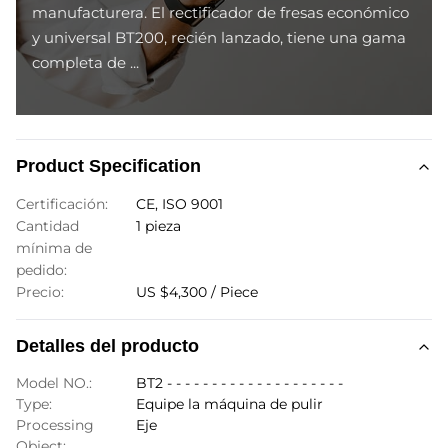
manufacturera. El rectificador de fresas económico
y universal BT200, recién lanzado, tiene una gama
completa de ...
Product Specification
Certificación:
CE, ISO 9001
Cantidad
1 pieza
mínima de
pedido:
Precio:
US $4,300 / Piece
Detalles del producto
Model NO.:
BT2 - - - - - - - - - - - - - - - - - - - -
Type:
Equipe la máquina de pulir
Processing
Eje
Object: