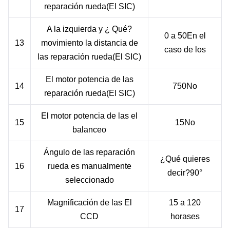
reparación
rueda
(
El SIC
)
A la izquierda
y
¿ Qué?
0 a 50
En el
1
3
movimiento
la distancia
de
caso de los
las
reparación
rueda
(
El SIC
)
El motor
potencia
de las
1
4
7
50
No
reparación
rueda
(
El SIC
)
El motor
potencia
de las
el
1
5
15
No
balanceo
Ángulo
de las
reparación
¿Qué quieres
1
6
rueda
es
manualmente
decir?
90°
seleccionado
Magnificación
de las
El
15 a 120
1
7
CCD
horas
es