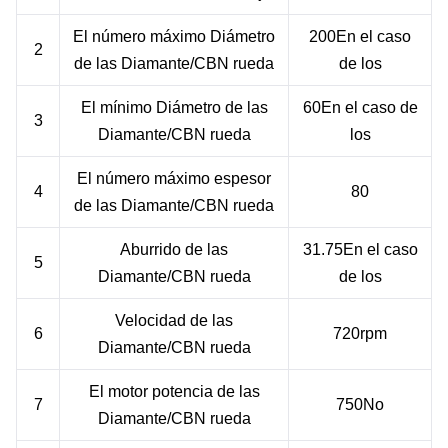
El número máximo
Diámetro
200
En el caso
2
de las
Diamante
/
CBN
rueda
de los
El mínimo
Diámetro
de las
60
En el caso de
3
Diamante
/
CBN
rueda
los
El número máximo
espesor
4
8
0
de las
Diamante
/
CBN
rueda
Aburrido
de las
3
1.75
En el caso
5
Diamante
/
CBN
rueda
de los
Velocidad
de las
6
720
rpm
Diamante
/
CBN
rueda
El motor
potencia
de las
7
7
50
No
Diamante
/
CBN
rueda