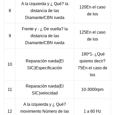
A la izquierda
y
¿ Qué?
la
1
20
En el caso
8
distancia
de las
de los
Diamante
/
CBN
rueda
Frente
y
- ¿ De vuelta?
la
1
25
En el caso
9
distancia
de las
de los
Diamante
/
CBN
rueda
 180*1
- ¿Qué
Reparación
rueda
(
El
quieres decir?
1
0
SIC
)
Especificación
75
En el caso de
los
Reparación
rueda
(
El
1
1
1
0-3000
rpm
SIC
)
velocidad
A la izquierda
y
¿ Qué?
1
2
movimiento
Número
de las
1 a 6
0 Hz