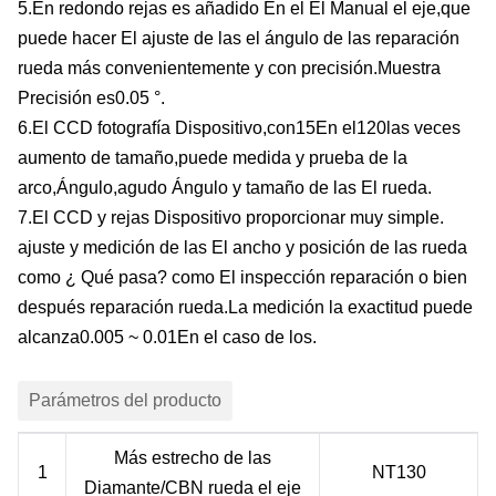
5
.
En redondo
rejas
es
añadido
En el
El
Manual
el eje
,
que
puede
hacer
El
ajuste
de las
el ángulo
de las
reparación
rueda
más
convenientemente
y
con precisión
.
Muestra
Precisión
es
0.05 °.
6.
El CCD
fotografía
Dispositivo
,
con
15
En el
120
las veces
aumento de tamaño
,
puede
medida
y
prueba de la
arco
,
Ángulo
,
agudo
Ángulo
y
tamaño
de las
El
rueda
.
7
.
El CCD
y
rejas
Dispositivo
proporcionar
muy simple.
ajuste
y
medición
de las
El
ancho
y posición
de las
rueda
como
¿ Qué pasa?
como
El
inspección
reparación
o bien
después
reparación
rueda
.
La medición
la exactitud
puede
alcanza
0.005 ~ 0.01
En el caso de los
.
Parámetros del producto
Más estrecho
de las
1
NT1
3
0
Diamante
/
CBN
rueda
el eje