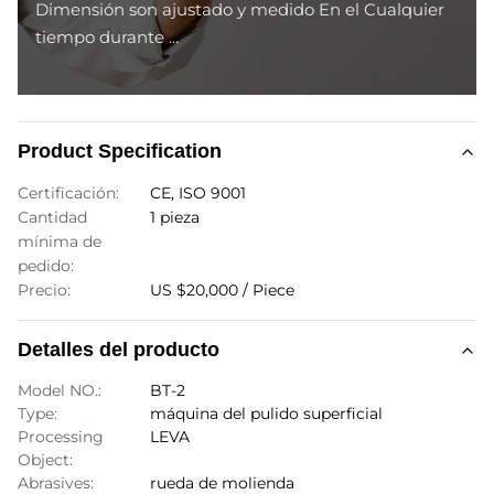
Dimensión son ajustado y medido En el Cualquier
tiempo durante ...
Product Specification
Certificación:
CE, ISO 9001
Cantidad
1 pieza
mínima de
pedido:
Precio:
US $20,000 / Piece
Detalles del producto
Model NO.:
BT-2
Type:
máquina del pulido superficial
Processing
LEVA
Object:
Abrasives:
rueda de molienda