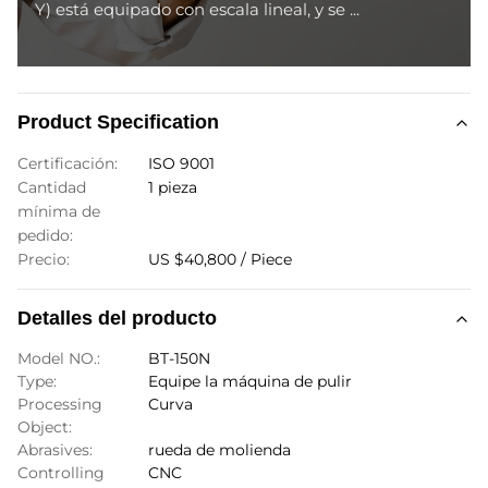
Y) está equipado con escala lineal, y se ...
Product Specification
Certificación:
ISO 9001
Cantidad
1 pieza
mínima de
pedido:
Precio:
US $40,800 / Piece
Detalles del producto
Model NO.:
BT-150N
Type:
Equipe la máquina de pulir
Processing
Curva
Object:
Abrasives:
rueda de molienda
Controlling
CNC