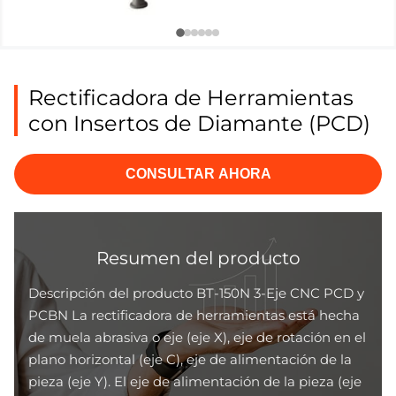
Rectificadora de Herramientas
con Insertos de Diamante (PCD)
CONSULTAR AHORA
Resumen del producto
Descripción del producto BT-150N 3-Eje CNC PCD y
PCBN La rectificadora de herramientas está hecha
de muela abrasiva o eje (eje X), eje de rotación en el
plano horizontal (eje C), eje de alimentación de la
pieza (eje Y). El eje de alimentación de la pieza (eje