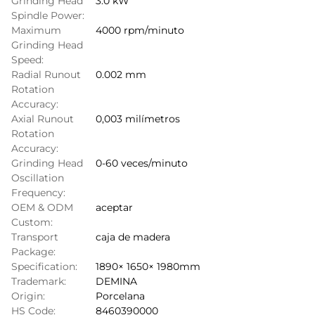
Grinding Head
3.0 kW
Spindle Power:
Maximum
4000 rpm/minuto
Grinding Head
Speed:
Radial Runout
0.002 mm
Rotation
Accuracy:
Axial Runout
0,003 milímetros
Rotation
Accuracy:
Grinding Head
0-60 veces/minuto
Oscillation
Frequency:
OEM & ODM
aceptar
Custom:
Transport
caja de madera
Package:
Specification:
1890× 1650× 1980mm
Trademark:
DEMINA
Origin:
Porcelana
HS Code:
8460390000