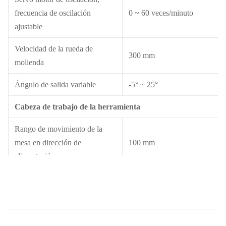
frecuencia de oscilación
0 ~ 60 veces/minuto
ajustable
Velocidad de la rueda de
300 mm
molienda
Ángulo de salida variable
-5° ~ 25°
Cabeza de trabajo de la herramienta
Rango de movimiento de la
mesa en dirección de
100 mm
alimentación
Rango de rotación de la pieza
270°
en plano horizontal
Resolución a escala lineal
0.001 mm