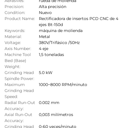
Abrasives:
rueda de molienda
Precision:
Alta precisión
Condition:
Nuevo
Product Name:
Rectificadora de insertos PCD CNC de 4
ejes Bt-150d
Keywords:
máquina de molienda
Material:
Metal
Voltage:
380V/Trifásico /50Hz
Axis Number:
4 eje
Machine Tool
1,5 toneladas
Bed (Base)
Weight:
Grinding Head
5.0 kW
Spindle Power:
Maximum
1000~8000 RPM/minuto
Grinding Head
Speed:
Radial Run-Out
0.002 mm
Accuracy:
Axial Run-Out
0,003 milímetros
Accuracy:
Grinding Head
0-60 veces/minuto