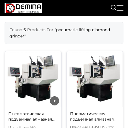
Found
6
Products For "
pneumatic lifting diamond
grinder
"
Пневматическая
Пневматическая
подъемная алмазная
подъемная алмазная
шлифовальная машина
шлифовальная машина
BT-150HS — это
Описание BT-150HS - это