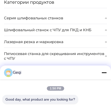
Категории продуктов
бриллиантовая
бриллиантовая
бриллиантовая
бриллиантовая
бриллиантовая
бриллиантовая
бриллиантовая
бриллиантовая
бриллиантовая
бриллиантовая
бриллиантовая
бриллиантовая
Серия шлифовальных станков
→
бриллиантовая
бриллиантовая
бриллиантовая
бриллиантовая
Шлифовальный станок с ЧПУ для ПКД и КНБ
→
бриллиантовая
бриллиантовая
бриллиантовая
бриллиантовая
бриллиантовая
бриллиантовая
Лазерная резка и маркировка
→
бриллиантовая
бриллиантовая
бриллиантовая
бриллиантовая
бриллиантовая
Пятиосевая станка для скрещивания инструментов
бриллиантовая
→
бриллианто...
с ЧПУ
бриллиантовая
бриллиантовая
бриллиантовая
Общий шлифовальный станок
→
Geqi
бриллиантовая
бриллиантовая
Обувь для шлифовальных колес
→
бриллиантовая
бриллиантовая
1:50 PM
бриллиантовая
Шлифовальный станок для пластин PCD и CBN
→
бриллиантовая
Good day, what product are you looking for?
бриллиантовая
бриллиантовая
бриллиантовая