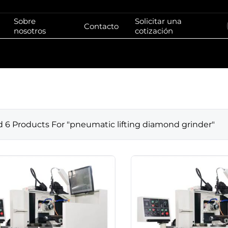
Sobre
Solicitar una
Contacto
nosotros
cotización
d
6
Products For "
pneumatic lifting diamond grinder
"