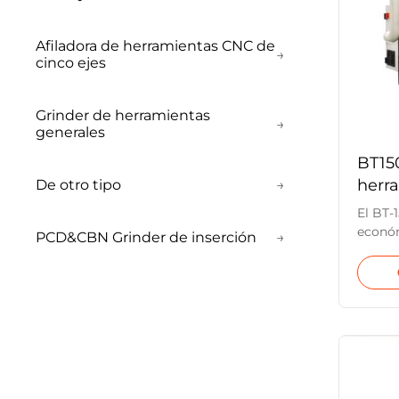
Afiladora de herramientas CNC de
→
cinco ejes
Grinder de herramientas
→
generales
BT15
herr
De otro tipo
→
de e
El BT-
dise
económ
PCD&CBN Grinder de inserción
→
mater
para f
superd
mejor
CVD e 
preci