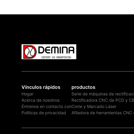
Vínculos rápidos
productos
Hogar
Serie de máquinas de rectificac
Acerca de nosotros
Rectificadora CNC de PCD y C
Éntrenos en contacto con
Corte y Marcado Láser
Políticas de privacidad
Afiladora de herramientas CNC 