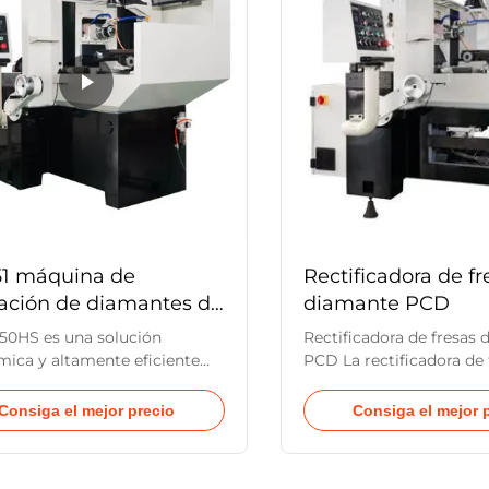
51 máquina de
Rectificadora de fr
ración de diamantes de
diamante PCD
sión para el re-
150HS es una solución
Rectificadora de fresas
ración con inserción de
ica y altamente eficiente
PCD La rectificadora de 
abricar y reafilar herramientas
diamante PCD BT-150HS 
uras, incluidas PCD, PCBN,
de forma económica y re
Consiga el mejor precio
Consiga el mejor 
insertos de carburo.
herramientas de PCD, 
fabrica y rectifica plaqu
estándar de carburo y ac