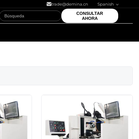
trade@demina.cn
Spanish
CONSULTAR
AHORA