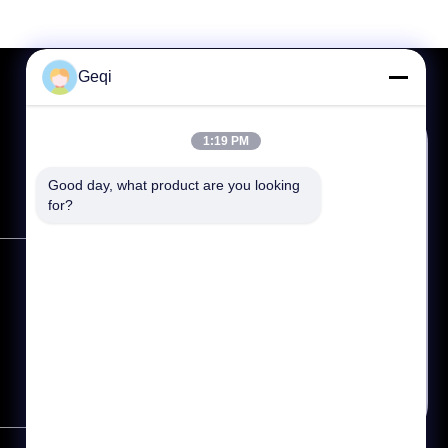
plaquitas
t...
Geqi
1:19 PM
Hablar
Good day, what product are you looking 
for?
Correo
Teléfono: 86--0795-4766799
Whatsapp
Email:
trade@demina.cn
Investigación