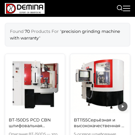
Found
70
Products For "
precision grinding machine
with warranty
"
BT-150DS PCD CBN
BT1155Серьёзная и
шлифовальная
высококачественная 5-
машина, подходящая
осевая CNC-мольная
Описание BT-150DS — это
5-осевое шлифование