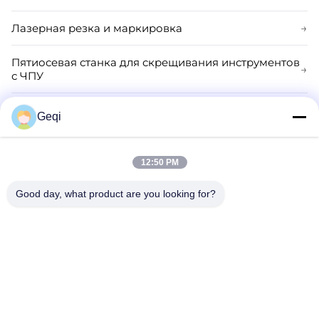
Лазерная резка и маркировка
→
Пятиосевая станка для скрещивания инструментов
→
с ЧПУ
Общий шлифовальный станок
→
Geqi
Обувь для шлифовальных колес
→
12:50 PM
Шлифовальный станок для пластин PCD и CBN
→
Good day, what product are you looking for?
Телефон:
86--0795-4766799
Электронная почта:
trade@demina.cn