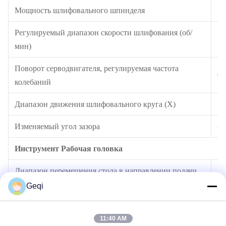
Мощность шлифовального шпинделя
3к
Регулируемый диапазон скорости шлифования (об/
50
мин)
Поворот серводвигателя, регулируемая частота
0~
колебаний
Диапазон движения шлифовального круга (X)
30
Изменяемый угол зазора
-5
Инструмент Рабочая головка
Диапазон перемещения стола в направлении подачи
10
Geqi
Диапазон вращения заготовки в горизонтальной
27
плоскости
11:40 AM