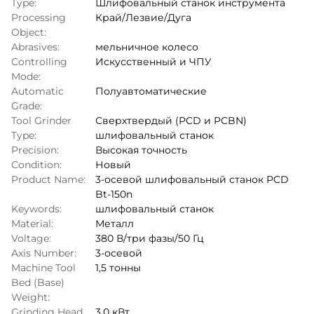
Type:
Шлифовальный станок инструмента
Processing
Край/Лезвие/Дуга
Object:
Abrasives:
мельничное колесо
Controlling
Искусственный и ЧПУ
Mode:
Automatic
Полуавтоматические
Grade:
Tool Grinder
Сверхтвердый (PCD и PCBN)
Type:
шлифовальный станок
Precision:
Высокая точность
Condition:
Новый
Product Name:
3-осевой шлифовальный станок PCD
Bt-150n
Keywords:
шлифовальный станок
Material:
Металл
Voltage:
380 В/три фазы/50 Гц
Axis Number:
3-осевой
Machine Tool
1,5 тонны
Bed (Base)
Weight:
Grinding Head
3,0 кВт