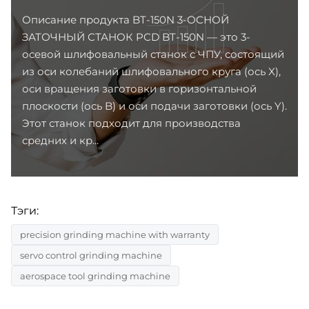
Описание продукта BT-150N 3-ОСНОЙ
ЗАТОЧНЫЙ СТАНОК PCD BT-150N — это 3-
осевой шлифовальный станок с ЧПУ, состоящий
из оси колебаний шлифовального круга (ось X),
оси вращения заготовки в горизонтальной
плоскости (ось B) и оси подачи заготовки (ось Y).
Этот станок подходит для производства
средних и кр...
Тэги:
precision grinding machine with warranty
servo control grinding machine
aerospace tool grinding machine