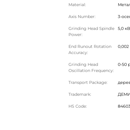
Material:
Мета
Axis Number:
3-осе
Grinding Head Spindle
5,0 кВ
Power:
End Runout Rotation
0,002
Accuracy:
Grinding Head
0-50 
Oscillation Frequency:
Transport Package:
дере
Trademark:
ДЕМ
HS Code:
8460