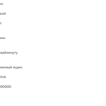
лл
вой
т
 мм
раз/минуту
вянный ящик
ИНА
390000