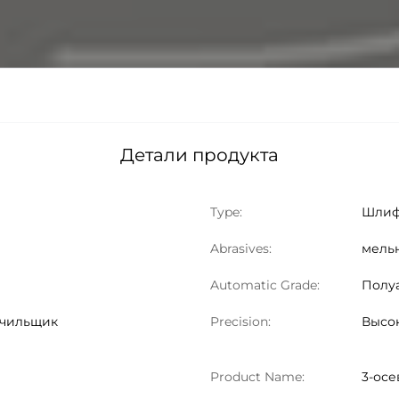
Детали продукта
Type:
Шлиф
Abrasives:
мель
Automatic Grade:
Полу
очильщик
Precision:
Высок
Product Name:
3-осе