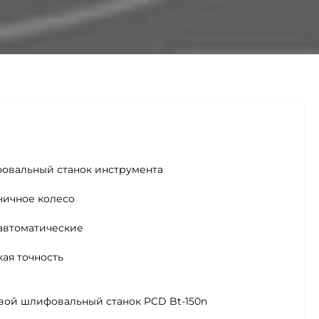
овальный станок инструмента
ничное колесо
автоматические
ая точность
вой шлифовальный станок PCD Bt-150n