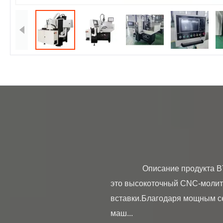
                Описание продукта BT1301 - Стройная машина для шлифованияВBT1 - СтроениеPCD Tool Grinding Machine - 
это высокоточный CNC-молит
вставки.Благодаря мощным с
маш...
