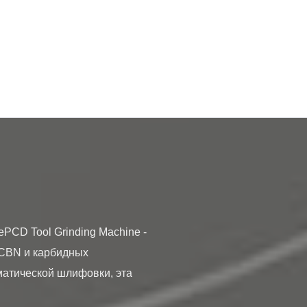
CBN и карбидных 
тической шлифовки, эта 