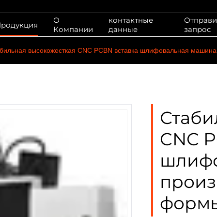
О
контактные
Отправи
родукция
Компании
данные
запрос
бильная высокожесткая CNC PCBN вставка шлифовальная машина
Стаби
CNC P
шлифо
произ
форм