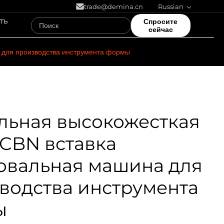
trade@demina.cn
Russian
ть
Спросите
сейчас
 для производства инструмента формы
льная высокожесткая
CBN вставка
вальная машина для
водства инструмента
ы