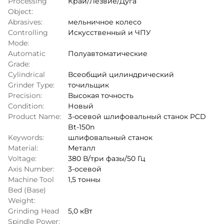
Processing
Край/Лезвие/Дуга
Object:
Abrasives:
мельничное колесо
Controlling
Искусственный и ЧПУ
Mode:
Automatic
Полуавтоматические
Grade:
Cylindrical
Всеобщий цилиндрический
Grinder Type:
точильщик
Precision:
Высокая точность
Condition:
Новый
Product Name:
3-осевой шлифовальный станок PCD
Bt-150n
Keywords:
шлифовальный станок
Material:
Металл
Voltage:
380 В/три фазы/50 Гц
Axis Number:
3-осевой
Machine Tool
1,5 тонны
Bed (Base)
Weight:
Grinding Head
5,0 кВт
Spindle Power: