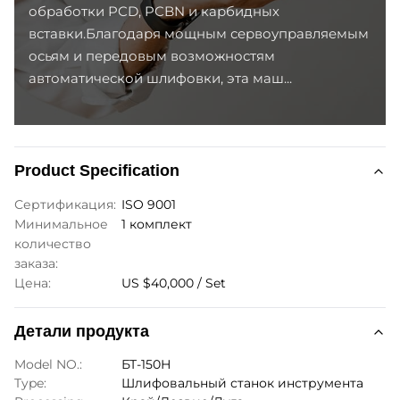
обработки PCD, PCBN и карбидных
вставки.Благодаря мощным сервоуправляемым
осьям и передовым возможностям
автоматической шлифовки, эта маш...
Product Specification
Сертификация:
ISO 9001
Минимальное
1 комплект
количество
заказа:
Цена:
US $40,000 / Set
Детали продукта
Model NO.:
БТ-150Н
Type:
Шлифовальный станок инструмента