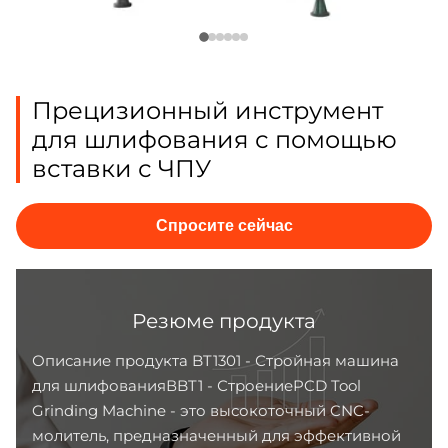
Прецизионный инструмент
для шлифования с помощью
вставки с ЧПУ
Спросите сейчас
Резюме продукта
Описание продукта BT1301 - Стройная машина
для шлифованияВBT1 - СтроениеPCD Tool
Grinding Machine - это высокоточный CNC-
молитель, предназначенный для эффективной