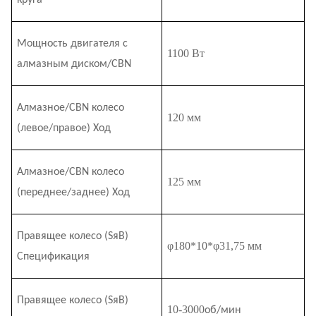
круга
Мощность двигателя с
110
0 Вт
алмазным диском/CBN
Алмазное/CBN колесо
120 мм
(левое/правое) Ход
Алмазное/CBN колесо
125 мм
(переднее/заднее) Ход
Правящее колесо (S
я
В)
φ180*10*φ31,75 мм
Спецификация
Правящее колесо (S
я
В)
10-3000
об/мин