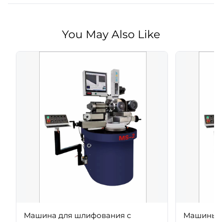
You May Also Like
Машина для шлифования с
Машины д