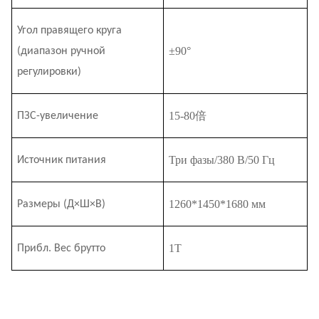
Угол правящего круга
±90°
(диапазон ручной
регулировки)
15-
80
倍
ПЗС-увеличение
Три фазы/380 В/50 Гц
Источник питания
1260*1450*1680 мм
Размеры (Д×Ш×В)
1Т
Прибл. Вес брутто