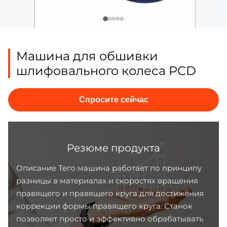
Машина для обшивки
шлифовального колеса PCD
Спросите сейчас
Резюме продукта
Описание Тего машина работает по принципу
разницы в материалах и скоростях вращения
правящего и правящего круга для достижения
коррекции формы правящего круга. Станок
позволяет просто и эффективно обрабатывать