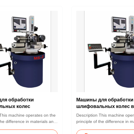
ля обработки
Машины для обработки
льных колес
шлифовальных колес 
качества
 This machine operates on the
Description This machine oper
the difference in materials and
principle of the difference in m
speeds between the wheel being
rotational speeds between the
 the dressing wheel to achieve
dressed and the dressing whee