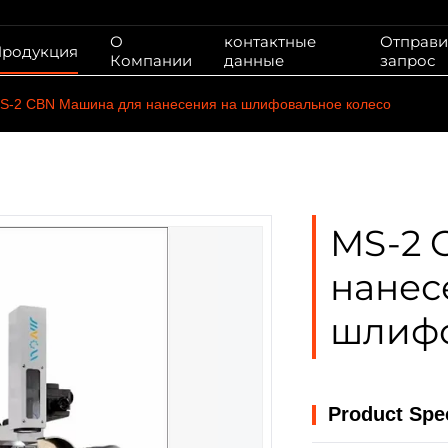
О
контактные
Отправи
родукция
Компании
данные
запрос
S-2 CBN Машина для нанесения на шлифовальное колесо
MS-2 
нанес
шлифо
Product Spec