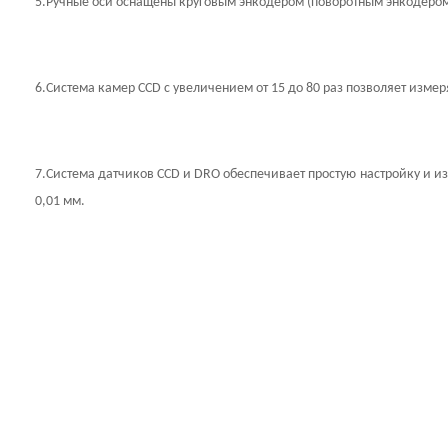
5.
Ручные оси оснащены круговым энкодером (поворотным энкодером) 
6.
Система камер CCD с увеличением от 15 до 80 раз позволяет измер
7.
Система датчиков CCD и DRO обеспечивает простую настройку и и
0,01 мм.