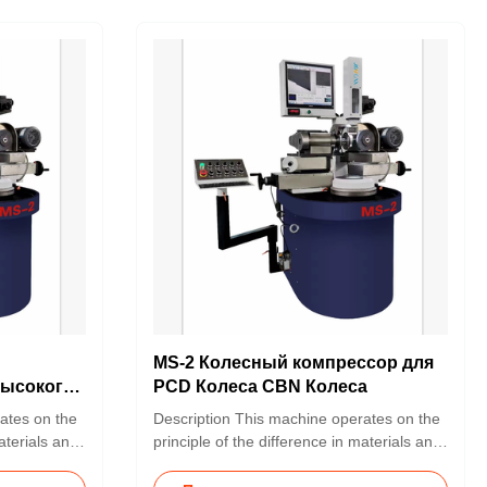
MS-2 Колесный компрессор для
высокого
PCD Колеса CBN Колеса
ates on the
Description This machine operates on the
aterials and
principle of the difference in materials and
 wheel being
rotational speeds between the wheel being
l to achieve
dressed and the dressing wheel to achieve