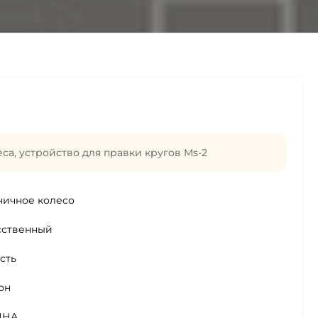
еса
,
устройство для правки кругов Ms-2
ничное колесо
сственный
сть
он
ИНА