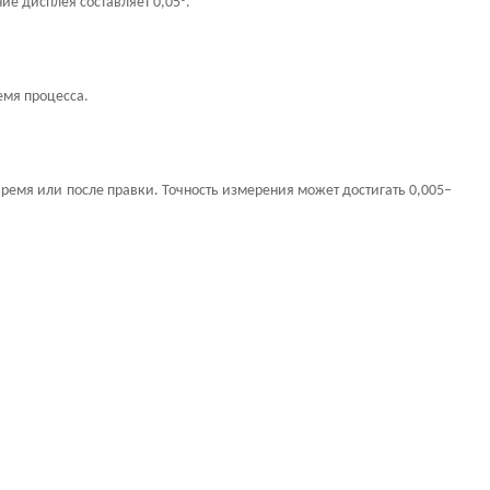
ие дисплея составляет 0,05°.
емя процесса.
ремя или после правки. Точность измерения может достигать 0,005–