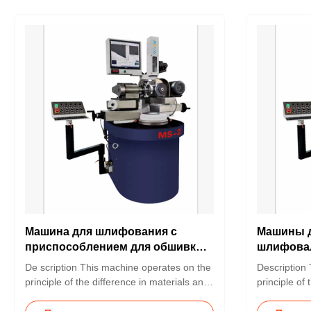
Машина для шлифования с
Машины д
приспособлением для обшивки
шлифова
колес
De scription This machine operates on the
Description
principle of the difference in materials and
principle of 
rotational speeds between the wheel being
rotational 
dressed and the dressing wheel to achieve
dressed and