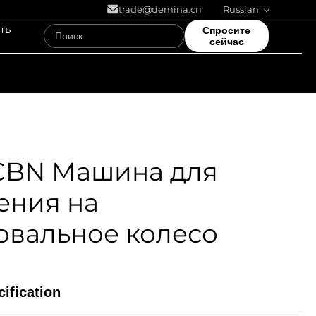
trade@demina.cn
Russian
ть
Спросите
сейчас
CBN Машина для
ения на
вальное колесо
ification