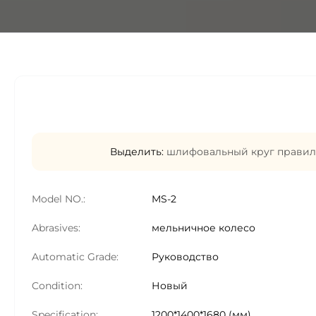
Выделить:
шлифовальный круг правил
Model NO.:
MS-2
Abrasives:
мельничное колесо
Automatic Grade:
Руководство
Condition:
Новый
Specification:
1200*1400*1680 (мм)