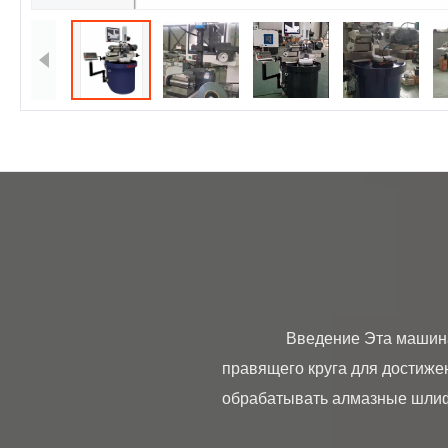
                Введение Эта машина работает по принципу разницы в материалах и скоростях вращения правящего и 
правящего круга для достиже
обрабатывать алмазные шлифо