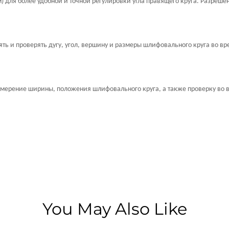
для более удобной и точной регулировки угла правящего круга. Разрешен
ять и проверять дугу, угол, вершину и размеры шлифовального круга во вр
змерение ширины, положения шлифовального круга, а также проверку во в
You May Also Like