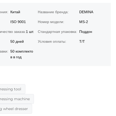
ения:
Китай
Название бренда:
DEMINA
ISO 9001
Номер модели:
MS-2
чество заказа:
1 шт.
Стандартная упаковка:
Поддон
50 дней
Условия оплаты:
Т/Т
авки:
50 комплекто
в в год
ressing tool
dressing machine
g wheel dresser