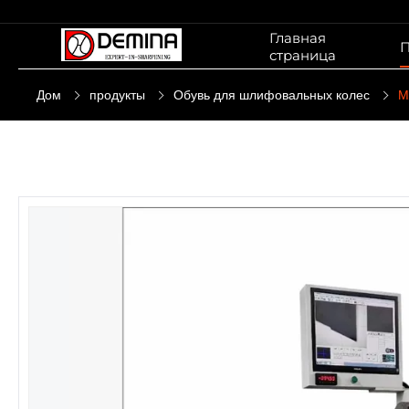
Главная
П
страница
Дом
продукты
Обувь для шлифовальных колес
M