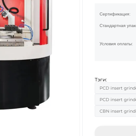
Сертификация:
Стандартная упак
Условия оплаты:
Тэги:
PCD insert grind
PCD insert grin
CBN insert grin