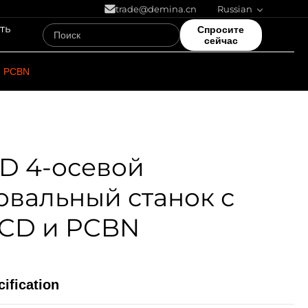
trade@demina.cn
Russian
ть
Спросите
сейчас
и PCBN
0D 4-осевой
вальный станок с
CD и PCBN
ification