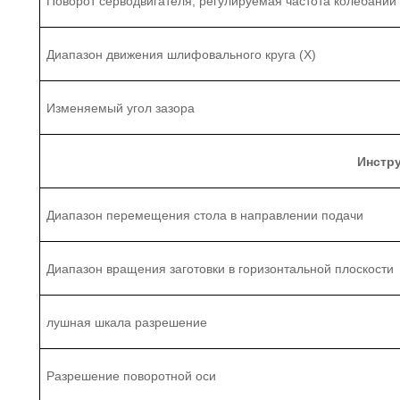
Поворот серводвигателя, регулируемая частота колебаний
Диапазон движения шлифовального круга (X)
Изменяемый угол зазора
Инстру
Диапазон перемещения стола
в направлении подачи
Диапазон вращения заготовки в горизонтальной плоскости
л
ушная шкала
разрешение
Разрешение поворотной оси