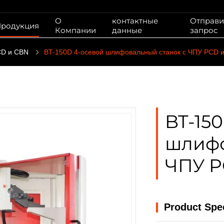
О
контактные
Отправи
родукция
Компании
данные
запрос
CD и CBN
BT-150D 4-осевой шлифовальный станок с ЧПУ PCD 
BT-15
шлифо
ЧПУ P
Product Spec