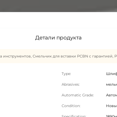
Детали продукта
а инструментов
,
Смельчик для вставки PCBN с гарантией
,
P
Type:
Шлиф
Abrasives:
мель
Automatic Grade:
Авто
Condition:
Новы
Specification:
1890