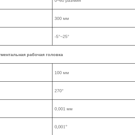
0~
6
0 раз/мин
3
0
0 мм
-5°~25°
ментальная рабочая головка
1
0
0 мм
27
0°
0,001 мм
0,001
°