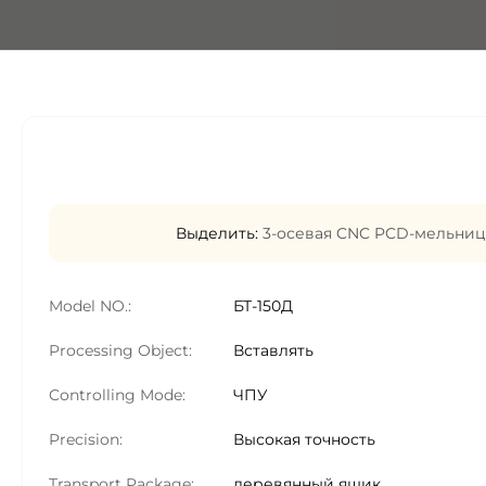
Выделить:
3-осевая CNC PCD-мельниц
Model NO.:
БТ-150Д
Processing Object:
Вставлять
Controlling Mode:
ЧПУ
Precision:
Высокая точность
Transport Package:
деревянный ящик