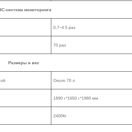
ЗС-система мониторинга
0,7~4
.5
раз
7
0 раз
Размеры и вес
гой
Около 70 л
1890 г.
*
1650 г.
*
1980 мм
2
4
00Кг