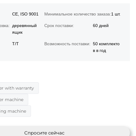
CE, ISO 9001
Минимальное количество заказа:
1 шт.
овка:
деревянный
Срок поставки:
60 дней
ящик
Т/Т
Возможность поставки:
50 комплекто
в в год
er with warranty
der machine
ding machine
Спросите сейчас