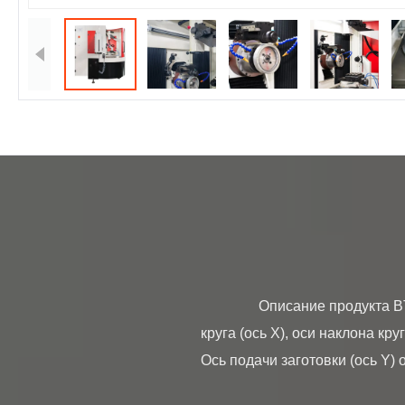
                Описание продукта BT-150D — это четырехосный шлифовальный станок с ЧПУ, состоящий из оси колебаний 
круга (ось X), оси наклона кру
Ось подачи заготовки (ось Y)