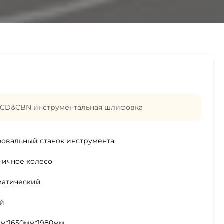
CD&CBN инструментальная шлифовка
овальный станок инструмента
ничное колесо
матический
й
мм*1650мм*1980мм