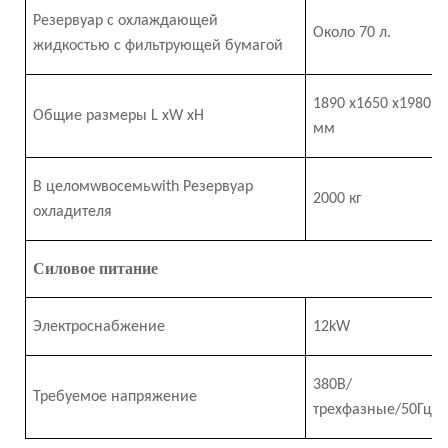
Резервуар с охлаждающей
Около 70 л.
жидкостью с фильтрующей бумагой
1890
x
1650
x
1980
Общие размеры L
x
W
x
H
мм
В целом
w
восемь
w
ith Резервуар
2
0
00 кг
охладителя
Силовое питание
Электроснабжение
12
k
W
380В/
Требуемое напряжение
трехфазные/50Гц