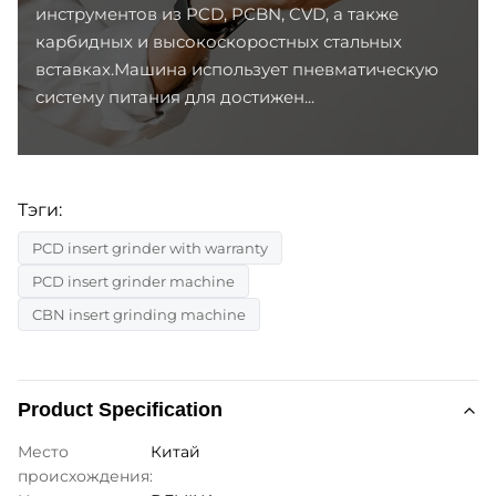
инструментов из PCD, PCBN, CVD, а также
карбидных и высокоскоростных стальных
вставках.Машина использует пневматическую
систему питания для достижен...
Тэги:
PCD insert grinder with warranty
PCD insert grinder machine
CBN insert grinding machine
Product Specification
Место
Китай
происхождения: