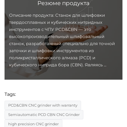
Резюме продукта
Описание продукта: Станок для шлифовки
твердосплавных и кубических нитридных
инструментов с ЧПУ PCD&CBN — это
высокопроизводительный шлифовальный
станок, разработанный специально для точной
заточки и шлифовки инструментов из
поликристаллического алмаза (PCD) и
кубического нитрида бора (CBN). Являясь ...
Tags:
PCD&CBN CNC grinder with warranty
Semiautomatic PCD CBN CNC Grinder
high precision CNC grinder