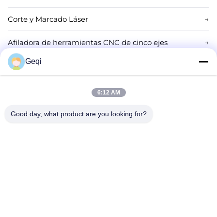
Corte y Marcado Láser
→
Afiladora de herramientas CNC de cinco ejes
→
Geqi
Grinder de herramientas generales
→
De otro tipo
→
6:12 AM
PCD&CBN Grinder de inserción
→
Good day, what product are you looking for?
Teléfono:
86--0795-4766799
Correo electrónico:
trade@demina.cn