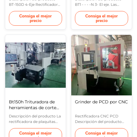
(PCD)
BT-150D 4-Eje Rectificadora
BT1 - - - -N 3- El eje. Las
de herramientas CNC PCD
máquinas de CNCPCD y
en oferta está hecha de
PCBNEl molinillo de
Consiga el mejor
Consiga el mejor
precio
precio
muela abrasivaoscilación eje
herramientas está hecho de
(eje X), eje de inclinación de
rueda de molino ola
la muela abrasiva (eje B), eje
escillacióneje ((eje X), eje de
de rotación en el plano
rotación en el plano
horizontal (eje C), eje de
horizontal ((eje C), eje de
alimentación de la pieza (eje
alimentación de la pieza de
Y). El eje de alimentación ...
trabajo ((eje Y).Noel eje de
alimentación de la ...
Bt150h Trituradora de
Grinder de PCD por CNC
herramientas de corte
para PCD&CBN Insert
Descripción del producto La
Rectificadora CNC PCD
rectificadora de plaquitas
Descripción del producto
PCD BT-150H está diseñada
Rectificadora CNC PCD BT-
para la fabricación y
150Destá hecha de muela
Consiga el mejor
Consiga el mejor