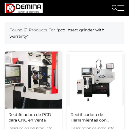
Found
61
Products For "
pcd insert grinder with
warranty
"
Rectificadora de PCD
Rectificadora de
para CNC en Venta
Herramientas con
Insertos de Diamante
Descripción del producto
Descripción del producto