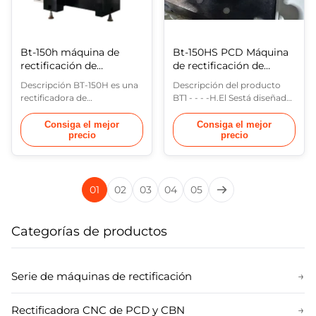
Bt-150h máquina de
Bt-150HS PCD Máquina
rectificación de
de rectificación de
herramientas PCD
herramientas de molino
Descripción BT-150H es una
Descripción del producto
de extremo
rectificadora de
BT1 - - - -H.El Sestá diseñado
herramientas económica
para la fabricación
diseñada para la fabricación
económica y el re-molido de
Consiga el mejor
Consiga el mejor
precio
precio
y reafilado de herramientas
herramientas de corte
de corte superduras hechas
hechas de PCD, PCBN, CVD,
de PCD, PCBN, CVD, así
tungsteno, carburo y otros
como insertos de carburo y
materiales.Puede moler
acero de alta velocidad. La
ángulos y radios en
01
02
03
04
05
máquina adopta un sistema
inserciones de torneado y
de alimentación neumático
fresado estándar y especial,
para lograr ...
herramientas de ...
Categorías de productos
Serie de máquinas de rectificación
→
Rectificadora CNC de PCD y CBN
→