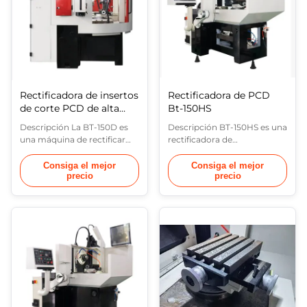
clip, ...
trabajo ((eje Y)...
Rectificadora de insertos
Rectificadora de PCD
de corte PCD de alta
Bt-150HS
precisión
Descripción La BT-150D es
Descripción BT-150HS es una
una máquina de rectificar
rectificadora de
herramientas CNC de cuatro
herramientas económica
ejes que consiste en el eje de
diseñada para la fabricación
Consiga el mejor
Consiga el mejor
precio
precio
oscilación de la rueda (eje X),
y reafilado de herramientas
el eje de inclinación de la
de corte superduras hechas
rueda (eje C), el eje de
de PCD, PCBN y CVD, así
rotación horizontal de la
como insertos de carburo y
pieza de trabajo (eje B) y el
acero de alta velocidad. Su
eje de alimentación de la
exclusivo dispositivo de
pieza de trabajo (eje Y...
elevación del cabezal de
rectificado ...