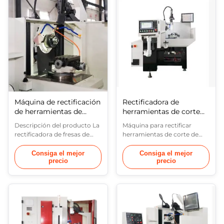
económica y la rectificación
herramientas PCD para la
de herramientas de corte
rectificación de
hechas de PCD, PCBN, CVD,
herramientas PCD está
tungsteno, carburo y otros ...
hecha de molino ola
escillacióneje ((eje X), eje de
rotación en ...
Máquina de rectificación
Rectificadora de
de herramientas de
herramientas de corte
molino de extremos
de PCBN y PCD
Descripción del producto La
Máquina para rectificar
PCD rentable
rectificadora de fresas de
herramientas de corte de
PCD BT-150HS se fabrica de
PCBN y PCD BT1capacidad
forma económica y rectifica
de producciónMáquina para
Consiga el mejor
Consiga el mejor
precio
precio
herramientas de PCD, PCBN
rectificar herramientas de
y CVD; fabrica y rectifica
corte de PCBN y PCD está
carburo y cuchillas no
hecha de molino ola
estándar de acero de alta
escillacióneje ((eje X), eje de
velocidad. Al rectificar
rotación en el plano
plaquitas soldadas estándar
horizontal ((eje C), eje de
o no estándar, plaquitas de
alimentación de la pieza de