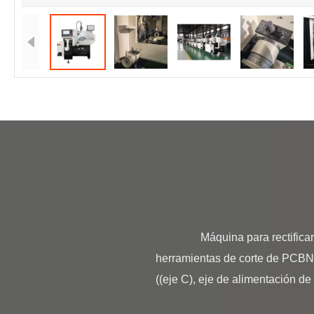
                Máquina para rectificar herramientas de corte de PCBN y PCD BT1capacidad de producciónMáquina para rectificar 
herramientas de corte de PCBN y
((eje C), eje de alimentación de l