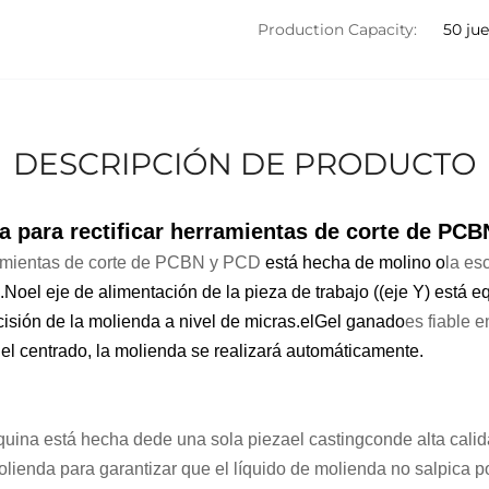
Production Capacity:
50 ju
DESCRIPCIÓN DE PRODUCTO
 para rectificar herramientas de corte de PC
ramientas de corte de PCBN y PCD
está hecha de molino o
la esc
.
No
el eje de alimentación de la pieza de trabajo ((eje Y) está 
cisión de la molienda a nivel de micras.
el
G
el ganado
es fiable e
 el centrado, la molienda se realizará automáticamente.
quina está hecha de
de una sola pieza
el casting
con
de alta calid
ienda para garantizar que el líquido de molienda no salpica po