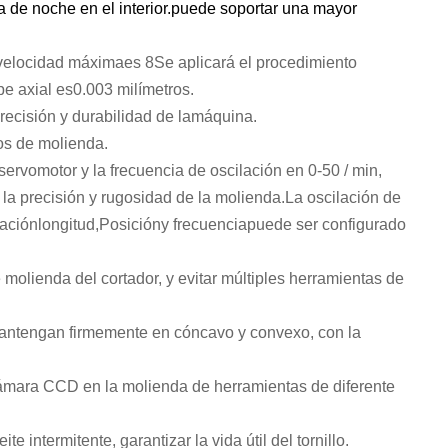
 de noche en el interior.puede soportar una mayor
velocidad máxima
es 8
Se aplicará el procedimiento
pe axial es
0.003 milímetros.
recisión y durabilidad de la
máquina
.
os de molienda.
rvomotor y la frecuencia de oscilación en 0-50 / min,
la precisión y rugosidad de la molienda.
La oscilación de
lación
longitud
,
Posición
y frecuencia
puede ser configurado
 molienda del cortador, y evitar múltiples herramientas de
e mantengan firmemente en cóncavo y convexo, con la
 cámara CCD en la molienda de herramientas de diferente
 intermitente, garantizar la vida útil del tornillo.