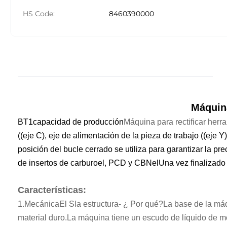
HS Code:
8460390000
Máquina
BT1capacidad de producción
Máquina para rectificar her
((eje C), eje de alimentación de la pieza de trabajo ((eje Y)
posición del bucle cerrado se utiliza para garantizar la pre
de insertos de carburo
el
, PCD y CBN
el
Una vez finalizado
Características:
1.
Mecánica
El S
la estructura
- ¿ Por qué?
La base de la má
material duro.
La máquina tiene un escudo de líquido de mol