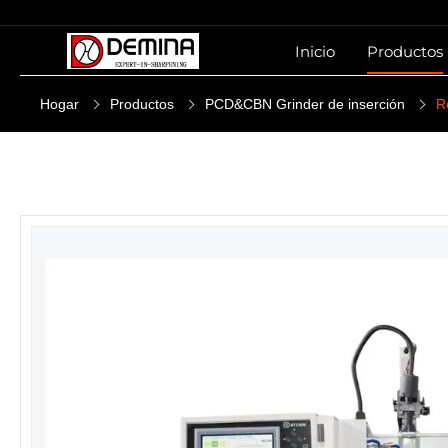
Inicio
Productos
Hogar
Productos
PCD&CBN Grinder de inserción
R