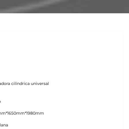
dora cilíndrica universal
o
mm*1650mm*1980mm
lana