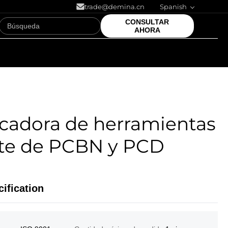
trade@demina.cn
Spanish
CONSULTAR
AHORA
icadora de herramientas
rte de PCBN y PCD
ification