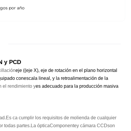
egos por año
BN y PCD
illación
eje ((eje X), eje de rotación en el plano horizontal
equipado con
escala lineal
, y la retroalimentación de la
n el rendimiento y
es adecuado para la producción masiva
ad.
Es c
a cumplir los requisitos de molienda de cualquier
r todas partes.
La óptica
Componente
y cámara CCD
son