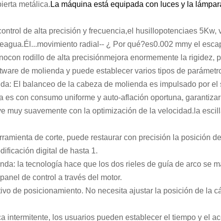
ierta metálica.
La máquina está equipada con luces y la lámpara
ontrol de alta precisión y frecuencia,
el husillo
potencia
es 5
Kw, 
je
agua.
Él...
movimiento radial
-
- ¿ Por qué?
es
0.002 mm
y el esca
ino
con rodillo de alta precisión
mejora enormemente la rigidez,
p
ftware de molienda y puede establecer varios tipos de parámetr
: El balanceo de la cabeza de molienda es impulsado por el se
 es con consumo uniforme y auto-aflación oportuna, garantizar 
e muy suavemente con la optimización de la velocidad.
la escil
rramienta de corte, puede restaurar con precisión la posición de
ficación digital de hasta 1.
lienda: la tecnología hace que los dos rieles de guía de arco s
panel de control a través del motor.
tivo de posicionamiento. No necesita ajustar la posición de la
intermitente, los usuarios pueden establecer el tiempo y el aceite