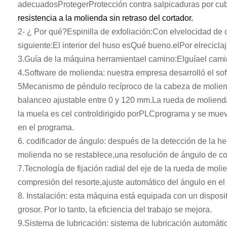
adecuados
Proteger
Protección contra salpicaduras por cub
resistencia a la molienda sin retraso del cortador.
2- ¿ Por qué?
Espinilla de exfoliación:
Con el
velocidad de c
siguiente:
El interior del huso es
Qué bueno.
el
Por el
recicla
3.
Guía de la máquina herramienta
el camino
:
El
guía
el cam
4.
Software de molienda: nuestra empresa desarrolló el so
5Mecanismo de péndulo recíproco de la cabeza de molienda
balanceo ajustable entre 0 y 120 mm.La rueda de molienda
la muela es c
el control
dirigido por
PLC
programa y se muev
en el programa
.
6. codificador de ángulo: después de la detección de la he
molienda no se restablece,una resolución de ángulo de codi
7.
Tecnología de fijación radial del eje de la rueda de mo
compresión del resorte,ajuste automático del ángulo en el 
8. Instalación: esta máquina está equipada con un disposi
grosor. Por lo tanto, la eficiencia del trabajo se mejora.
9
.
Sistema de lubricación: sistema de lubricación automática 