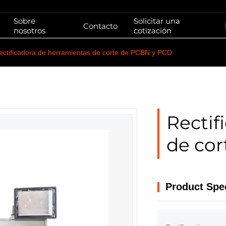
Sobre
Solicitar una
Contacto
nosotros
cotización
ectificadora de herramientas de corte de PCBN y PCD
Rectif
de co
Product Spec