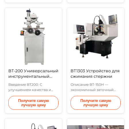
Y), оси вертикального
колеса (ось x), оси подачи
движения колеса (ось
заготовки (ось y), оси
Z),ось горизонтального
вертикального движения
вращения заготовки (ось
шлифовального колеса
B)Эта машина подходит
(ось z),ось
для производства и
горизонтального
перемешивания
вращения заготовки (ось
сверхжестких инстр...
С), ось инде...
BT-200 Универсальный
BT1303 Устройство для
инструментальный
сжимания стержни
шлифовальный
Введение BT200: С
Описание BT-150H —
инструмент
улучшением качества и
экономичный заточный
стоимости инструментов
станок, предназначенный
заточка сверл и
для изготовления и
Получите самую
Получите самую
лучшую цену
лучшую цену
инструментов стала общей
переточки сверхтвердого
проблемой в
режущего инструмента из
обрабатывающей
PCD, PCBN, CVD, а также
промышленности. Недавно
пластин из твердого
выпущенный экономичный
сплава и быстрорежущей