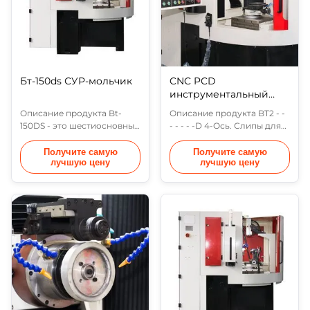
больших партий
Z), ось горизонтального
карбидных встав...
вращения ...
Бт-150ds СУР-мольчик
CNC PCD
инструментальный
шлифователь для
Описание продукта Bt-
Описание продукта BT2 - -
горячей продажи
150DS - это шестиосновный
- - - - -D 4-Ось. Слипы для
CNC-молот, который
инструментов с ЧПУ с
состоит из шести осей:
использованием ПКД для
Получите самую
Получите самую
лучшую цену
лучшую цену
шлифовальное колесоось
горячей
вращения (ось х), ось
продажиизготавливается
подачи заготовки (ось Y),
из шлифовального
вертикальная ось
колесасцилляцияось ((ось
движения шлифовального
X), ось угла наклона
колеса (ось Z)ось), ось
шлифовального колеса
горизонтального
(ось B), ось вращения в
вращения заготовки (ось
горизонтальной плоскости
c), ось индексации
((ось C), ось подачи
инструмента (ось ...
рабочей части ((о...