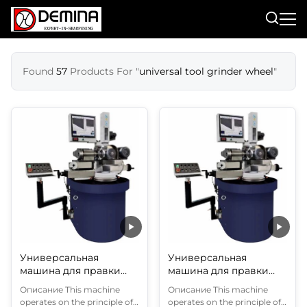
Found
57
Products For "
universal tool grinder wheel
"
Универсальная
Универсальная
машина для правки
машина для правки
шлифовальных кругов
шлифовальных кругов
Описание This machine
Описание This machine
WD-2
WD-2
operates on the principle of
operates on the principle of