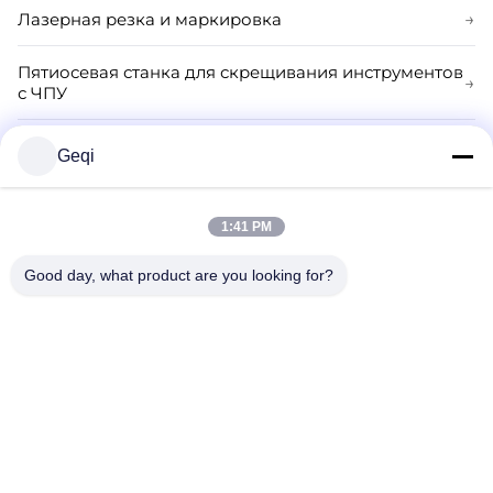
Лазерная резка и маркировка
→
Пятиосевая станка для скрещивания инструментов
→
с ЧПУ
Общий шлифовальный станок
→
Geqi
Обувь для шлифовальных колес
→
1:41 PM
Шлифовальный станок для пластин PCD и CBN
→
Good day, what product are you looking for?
Телефон:
86--0795-4766799
Электронная почта:
trade@demina.cn