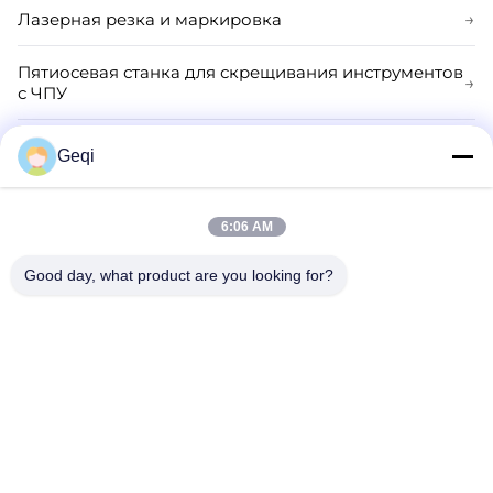
Лазерная резка и маркировка
→
Пятиосевая станка для скрещивания инструментов
→
с ЧПУ
Общий шлифовальный станок
→
Geqi
Обувь для шлифовальных колес
→
6:06 AM
Шлифовальный станок для пластин PCD и CBN
→
Good day, what product are you looking for?
Телефон:
86--0795-4766799
Электронная почта:
trade@demina.cn