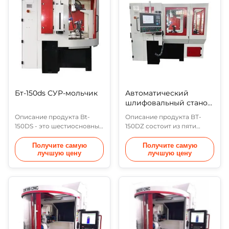
X), ось подачи заготовки
для производства средних
(ось Y), ось вертикального
и больших
перемещения
партийкарбидная вставкаs,
шлифовального круга (ось
PCDвставкаКБН и
Z), ось горизонтального
КБНвставкаs.ОКeц...
вращения ...
Бт-150ds СУР-мольчик
Автоматический
шлифовальный станок
для ПКО Bt-150dz
Описание продукта Bt-
Описание продукта BT-
150DS - это шестиосновный
150DZ состоит из пяти
CNC-молот, который
осей, включая ось
состоит из шести осей:
вращения шлифовального
Получите самую
Получите самую
лучшую цену
лучшую цену
шлифовальное колесоось
круга, ось наклона
вращения (ось х), ось
шлифовального круга, ось
подачи заготовки (ось Y),
горизонтального
вертикальная ось
вращения заготовки, ось
движения шлифовального
подачи заготовки и
колеса (ось Z)ось), ось
роботизированную руку.40
горизонтального
ммшлифования средних и
вращения заготовки (ось
больших партий
c), ось индексации
твердосплавных