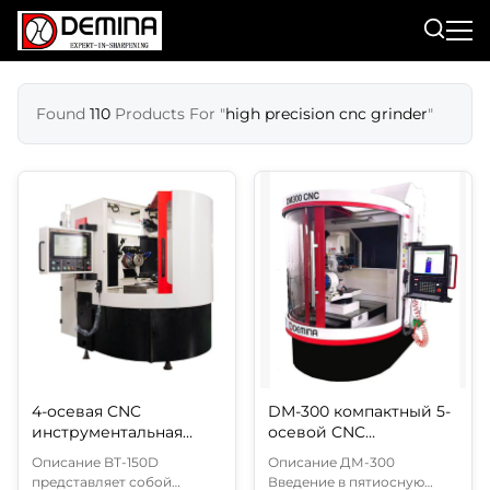
Found
110
Products For "
high precision cnc grinder
"
4-осевая CNC
DM-300 компактный 5-
инструментальная
осевой CNC
шлифовальная машина
инструмент
Описание BT-150D
Описание ДМ-300
для PCD вставки
шлифовальной
представляет собой
Введение в пятиосную