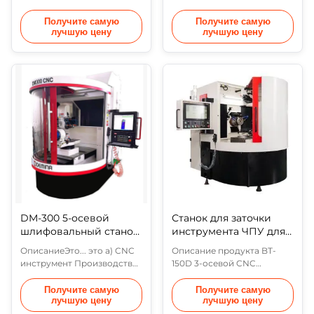
машины
четырехосный CNC-молот,
шлифовальную машину
состоящий из оси колеса
является а ЧПУ инструмент
Получите самую
Получите самую
лучшую цену
лучшую цену
колеса (ось X), оси наклона
производство машина
колеса (ось C), оси
развитый для полный
горизонтального
шлифование инструменты.
вращения заготовки (ось B)
машина инструмент
и оси подачи заготовки
является а пятиосный и
(ось Y).Ось подачи
пятизвенный машина
заготовки (ось Y) оснащена
инструмент, в который тот
линейной шкалой для
Х ,Да ,З является а
обратной связи позиции в
линейный сервопривод
замкнутом ц...
вал и тот А , С два топоры ...
DM-300 5-осевой
Станок для заточки
шлифовальный станок
инструмента ЧПУ для
с ЧПУ для метчиков,
пластин, сверл и
ОписаниеЭто... это а) CNC
Описание продукта BT-
сверл, фрез
концевых фрез
инструмент Производство
150D 3-осевой CNC
машины Развитое для
PCD&PCBN шлифовальный
полный шлифование
инструмент изготовлен из
Получите самую
Получите самую
лучшую цену
лучшую цену
инструменты. В машины
шлифовального колесаось
инструмент это а)
колебания ((ось X),ось